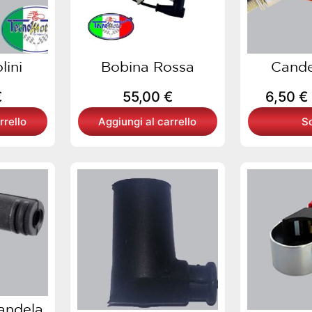
lini
Bobina Rossa
Cand
€
55,00
€
6,50
€
rrello
Aggiungi al carrello
Sc
andela