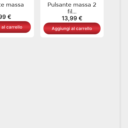
te massa
Pulsante massa 2
fil...
,99
€
13,99
€
 al carrello
Aggiungi al carrello