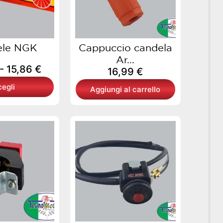
15,86 €
opzioni
possono
essere
scelte
ele NGK
Cappuccio candela
nella
Ar...
-
15,86
€
pagina
16,99
€
del
egli
Aggiungi al carrello
prodotto