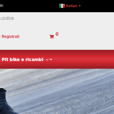
Italian
ti
▼
 ordine
0
Registrati
Pit bike e ricambi