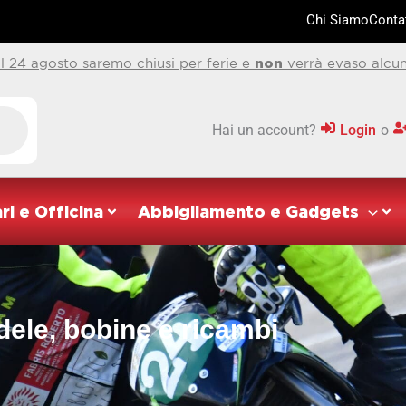
Chi Siamo
Contat
al 24 agosto saremo chiusi per ferie e
non
verrà evaso alcun
Hai un account?
Login
o
ri e Officina
Abbigliamento e Gadgets
ele, bobine e ricambi