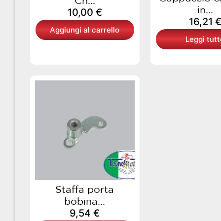
Ch...
in...
10,00
€
16,21
Aggiungi al carrello
Leggi tutt
Staffa porta
bobina...
9,54
€