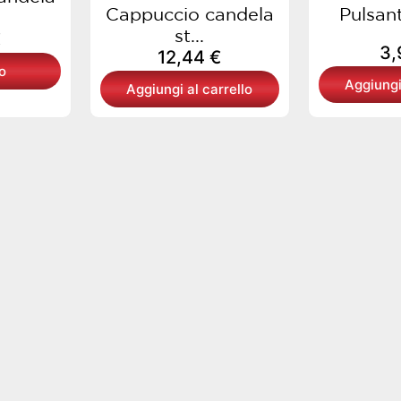
Cappuccio candela
Pulsan
st...
€
3
12,44
€
o
Aggiungi
Aggiungi al carrello