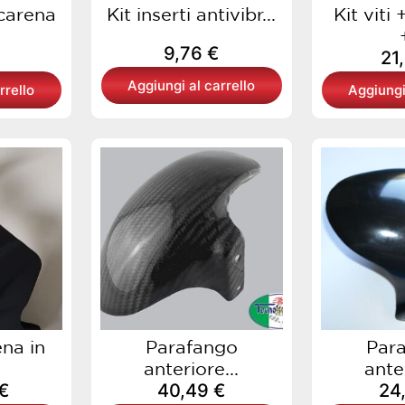
carena
Kit inserti antivibr...
Kit viti
9,76
€
21
Aggiungi al carrello
rrello
Aggiungi
na in
Parafango
Par
anteriore...
anter
€
40,49
€
24