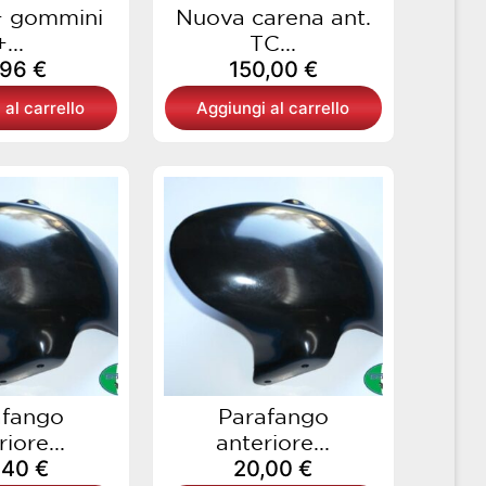
 + gommini
Nuova carena ant.
+...
TC...
,96
€
150,00
€
 al carrello
Aggiungi al carrello
afango
Parafango
iore...
anteriore...
,40
€
20,00
€