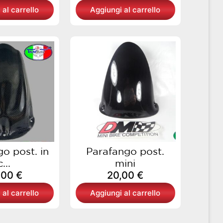
 al carrello
Aggiungi al carrello
o post. in
Parafango post.
c...
mini
,00
€
20,00
€
 al carrello
Aggiungi al carrello