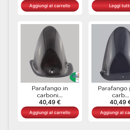
Aggiungi al carrello
Leggi tutt
Parafango in
Parafango 
carboni...
carb...
40,49
€
40,49
Aggiungi al carrello
Aggiungi al ca