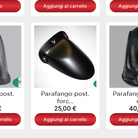
o
Aggiungi al carrello
Aggiungi
post.
Parafango post.
Parafang
forc...
€
25,00
€
40
rrello
Aggiungi al carrello
Aggiungi