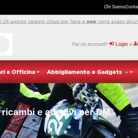
Chi Siamo
Contat
al 24 agosto saremo chiusi per ferie e
non
verrà evaso alcun
Hai un account?
Login
o
ri e Officina
Abbigliamento e Gadgets
 ricambi e adesivi per DM