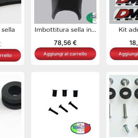
 sella
Imbottitura sella in...
Kit ad
78,56
€
18
€
Aggiungi al carrello
Aggiungi
rrello