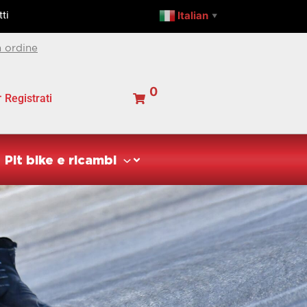
Italian
ti
▼
 ordine
0
Registrati
Pit bike e ricambi