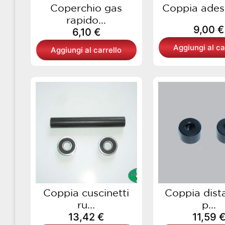
Coperchio gas
Coppia ades
rapido...
9,00
€
6,10
€
Aggiungi al ca
Aggiungi al carrello
Coppia cuscinetti
Coppia dista
ru...
p...
13,42
€
11,59