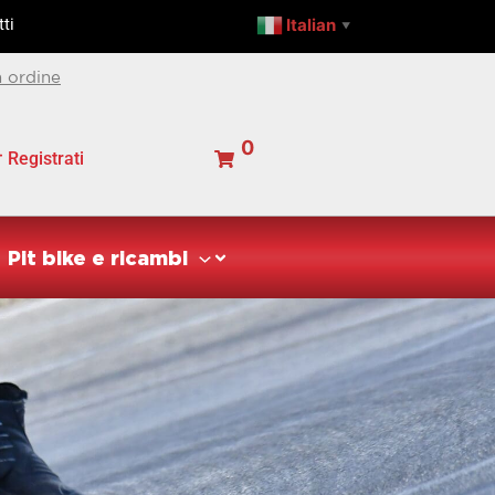
Italian
ti
▼
 ordine
0
Registrati
Pit bike e ricambi