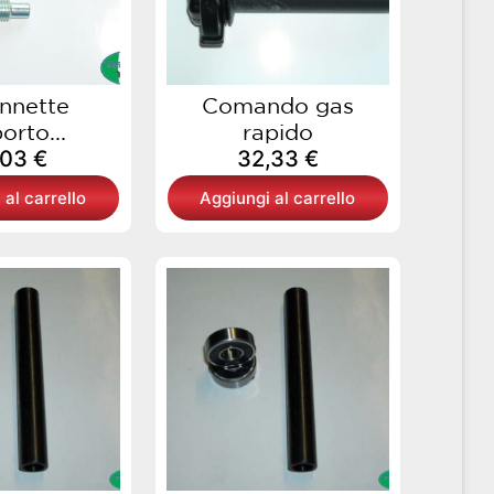
nnette
Comando gas
orto...
rapido
,03
€
32,33
€
 al carrello
Aggiungi al carrello