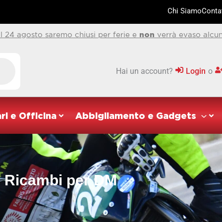
Chi Siamo
Contat
al 24 agosto saremo chiusi per ferie e
non
verrà evaso alcun
Hai un account?
Login
o
ri e Officina
Abbigliamento e Gadgets
Ricambi per DM