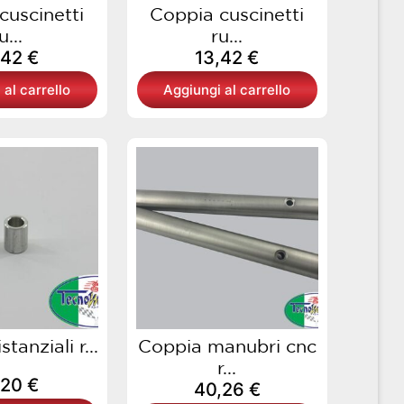
cuscinetti
Coppia cuscinetti
u...
ru...
,42
€
13,42
€
 al carrello
Aggiungi al carrello
tanziali r...
Coppia manubri cnc
r...
,20
€
40,26
€