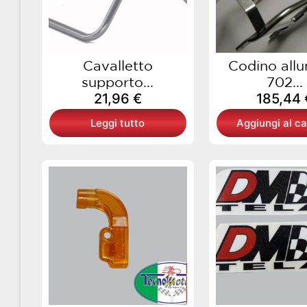
Cavalletto
Codino allu
supporto...
702...
21,96
€
185,44
Leggi tutto
Aggiungi al ca