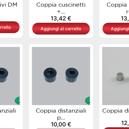
ivi DM
Coppia cuscinetti
Coppia 
+...
r
13,42
€
13
rrello
Aggiungi al carrello
Aggiungi
nziali
Coppia distanziali
Coppia dis
p...
12
€
10,00
€