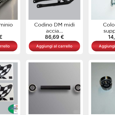
minio
Codino DM midi
Colo
accia...
supp
€
86,69
€
14
rrello
Aggiungi al carrello
Aggiungi