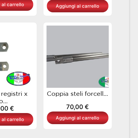
 al carrello
Aggiungi al carrello
registri x
Coppia steli forcell...
o...
70,00
€
,00
€
Aggiungi al carrello
 al carrello