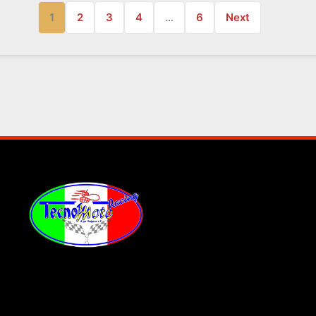
1
2
3
4
…
6
Next