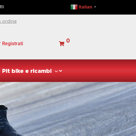
Italian
ti
▼
 ordine
0
Registrati
Pit bike e ricambi