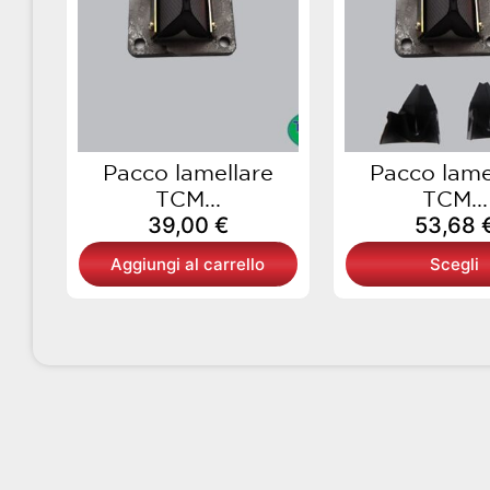
più
varia
Le
opzi
pos
esse
scel
Pacco lamellare
Pacco lame
nell
TCM...
TCM...
pagi
39,00
€
53,68
del
Aggiungi al carrello
Scegli
prod