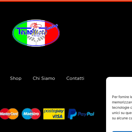
Shop
Chi Siamo
Contatti
Per fornire 
memorizzare 
tecnologie c
unici su que
su alcune ca