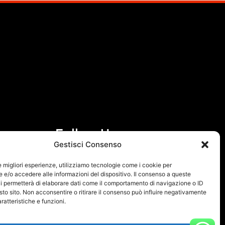
Follow Us
Gestisci Consenso
F
I
le migliori esperienze, utilizziamo tecnologie come i cookie per
a
n
e/o accedere alle informazioni del dispositivo. Il consenso a queste
i permetterà di elaborare dati come il comportamento di navigazione o ID
c
s
sto sito. Non acconsentire o ritirare il consenso può influire negativamente
e
t
ratteristiche e funzioni.
b
a