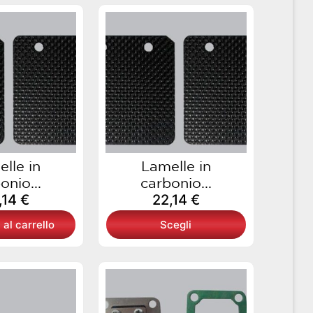
Questo
prodotto
ha
più
varianti.
Le
opzioni
possono
essere
scelte
lle in
Lamelle in
nella
onio...
carbonio...
pagina
,14
€
22,14
€
del
 al carrello
Scegli
prodotto