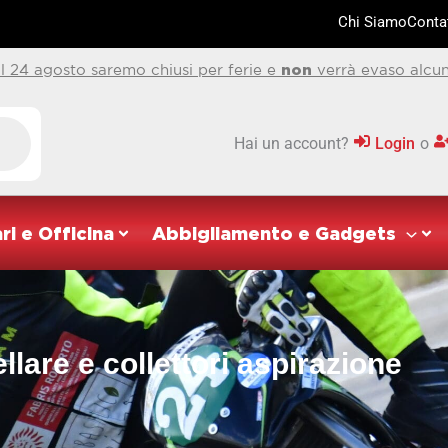
Chi Siamo
Contat
al 24 agosto saremo chiusi per ferie e
non
verrà evaso alcun
Hai un account?
Login
o
ri e Officina
Abbigliamento e Gadgets
lare e collettori aspirazione