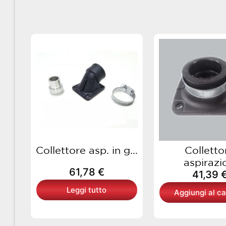
Collettore asp. in g...
Colletto
aspirazio
61,78
€
41,39
Leggi tutto
Aggiungi al ca