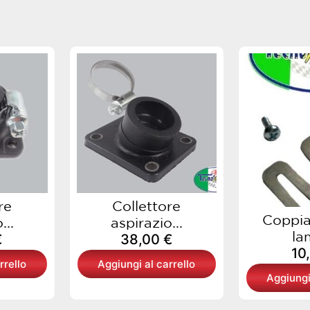
re
Collettore
Coppia
...
aspirazio...
lam
€
38,00
€
10
rrello
Aggiungi al carrello
Aggiungi