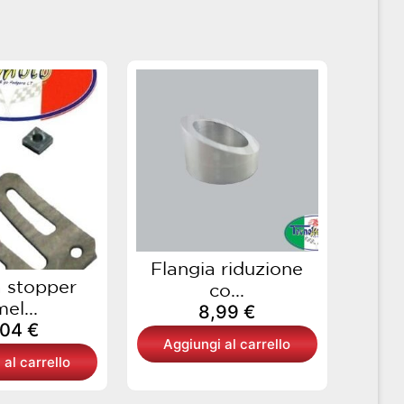
Flangia riduzione
 stopper
co...
el...
8,99
€
,04
€
Aggiungi al carrello
 al carrello