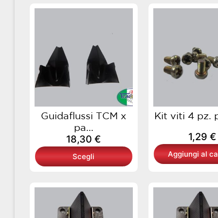
Questo
prodotto
ha
più
varianti.
Le
opzioni
possono
essere
scelte
Guidaflussi TCM x
Kit viti 4 pz. 
nella
pa...
1,29
€
pagina
18,30
€
del
Aggiungi al ca
Scegli
prodotto
Que
prod
ha