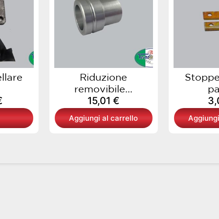
nti.
oni
sono
re
te
llare
Riduzione
Stoppe
a
removibile...
pa
na
€
15,01
€
3
Aggiungi al carrello
Aggiungi
otto