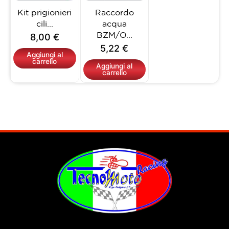
Kit prigionieri
Raccordo
cili...
acqua
BZM/O...
8,00
€
5,22
€
Aggiungi al
carrello
Aggiungi al
carrello