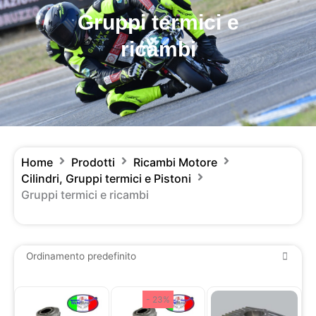
Gruppi termici e
ricambi
Home
Prodotti
Ricambi Motore
Cilindri, Gruppi termici e Pistoni
Gruppi termici e ricambi
Il
Il
- 23%
prezzo
prezzo