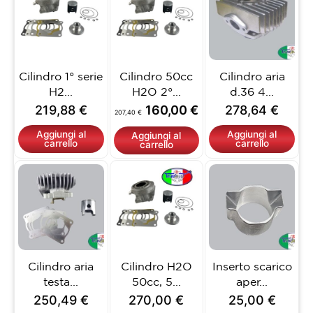
originale
attuale
era:
è:
207,40 €.
160,00 €.
Cilindro 1° serie
Cilindro 50cc
Cilindro aria
H2...
H2O 2°...
d.36 4...
219,88
€
160,00
€
278,64
€
207,40
€
Aggiungi al
Aggiungi al
Aggiungi al
carrello
carrello
carrello
Questo
prodotto
ha
più
varianti.
Le
opzioni
Cilindro aria
Cilindro H2O
Inserto scarico
possono
testa...
50cc, 5...
aper...
essere
250,49
€
270,00
€
25,00
€
scelte