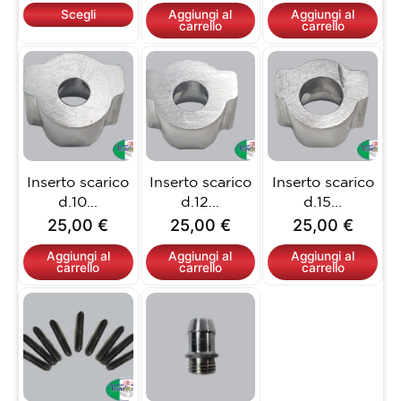
nella
Scegli
Aggiungi al
Aggiungi al
carrello
carrello
pagina
del
prodotto
Inserto scarico
Inserto scarico
Inserto scarico
d.10...
d.12...
d.15...
25,00
€
25,00
€
25,00
€
Aggiungi al
Aggiungi al
Aggiungi al
carrello
carrello
carrello