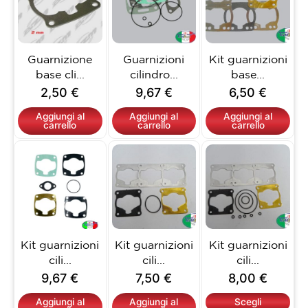
Guarnizione
Guarnizioni
Kit guarnizioni
base cli...
cilindro...
base...
2,50
€
9,67
€
6,50
€
Aggiungi al
Aggiungi al
Aggiungi al
carrello
carrello
carrello
Questo
prodotto
ha
più
varianti.
Le
opzioni
Kit guarnizioni
Kit guarnizioni
Kit guarnizioni
possono
cili...
cili...
cili...
essere
9,67
€
7,50
€
8,00
€
scelte
nella
Aggiungi al
Aggiungi al
Scegli