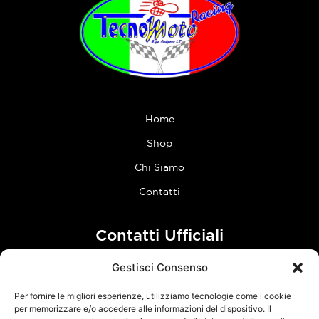
Home
Shop
Chi Siamo
Contatti
Contatti Ufficiali
Gestisci Consenso
tel:
0773 636023
Per fornire le migliori esperienze, utilizziamo tecnologie come i cookie
Follow Us
per memorizzare e/o accedere alle informazioni del dispositivo. Il