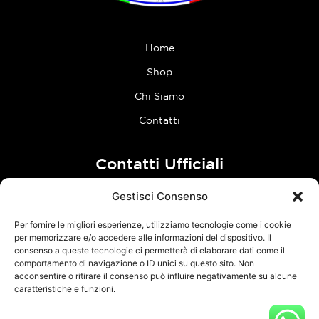
Home
Shop
Chi Siamo
Contatti
Contatti Ufficiali
Gestisci Consenso
tel:
0773 636023
Per fornire le migliori esperienze, utilizziamo tecnologie come i cookie
Follow Us
per memorizzare e/o accedere alle informazioni del dispositivo. Il
consenso a queste tecnologie ci permetterà di elaborare dati come il
comportamento di navigazione o ID unici su questo sito. Non
F
I
acconsentire o ritirare il consenso può influire negativamente su alcune
a
n
caratteristiche e funzioni.
c
s