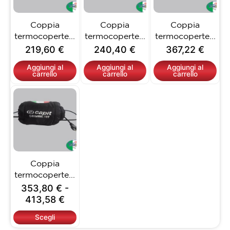
Coppia
Coppia
Coppia
termocoperte...
termocoperte...
termocoperte...
219,60
€
240,40
€
367,22
€
Aggiungi al
Aggiungi al
Aggiungi al
carrello
carrello
carrello
Fascia
Questo
di
prodotto
prezzo:
ha
da
più
353,80 €
varianti.
a
Le
413,58 €
opzioni
Coppia
possono
termocoperte...
essere
353,80
€
-
scelte
413,58
€
nella
pagina
Scegli
del