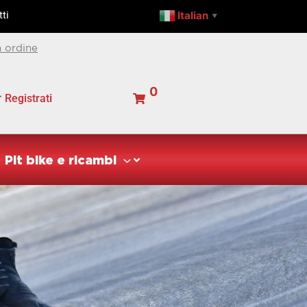
Italian
ti
▼
 ordine
0
Registrati
Pit bike e ricambi