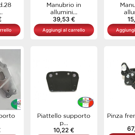
d.28
Manubrio in
Manu
.
allumini...
allu
€
39,53
€
15
rrello
Aggiungi al carrello
Aggiungi
porto
Piattello supporto
Pinza fren
p...
67
€
10,22
€