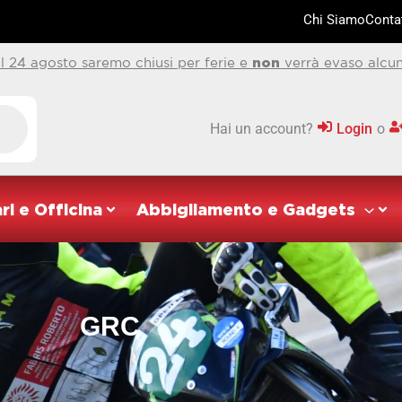
Chi Siamo
Contat
al 24 agosto saremo chiusi per ferie e
non
verrà evaso alcun
Hai un account?
Login
o
ri e Officina
Abbigliamento e Gadgets
GRC