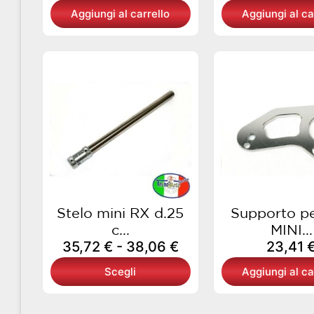
Aggiungi al carrello
Aggiungi al ca
Fascia
Questo
di
prodotto
prezzo:
ha
da
più
35,72 €
varianti.
a
Le
38,06 €
opzioni
possono
essere
scelte
Stelo mini RX d.25
Supporto p
nella
c...
MINI...
pagina
35,72
€
-
38,06
€
23,41
del
Scegli
Aggiungi al ca
prodotto