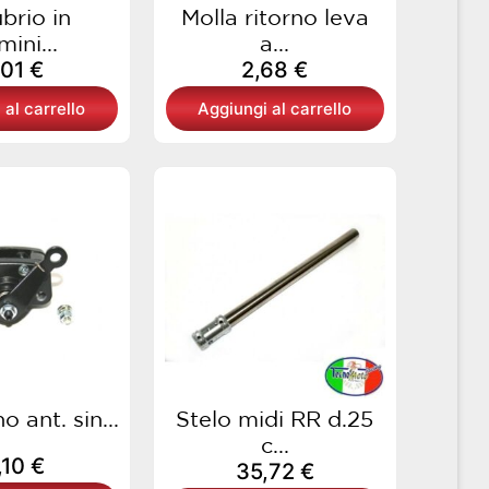
brio in
Molla ritorno leva
mini...
a...
,01
€
2,68
€
 al carrello
Aggiungi al carrello
o ant. sin...
Stelo midi RR d.25
c...
,10
€
35,72
€