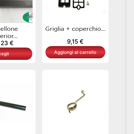
opzioni
possono
essere
scelte
ellone
Griglia + coperchio...
nella
rior...
9,15
€
pagina
,23
€
del
Aggiungi al carrello
egli
prodotto