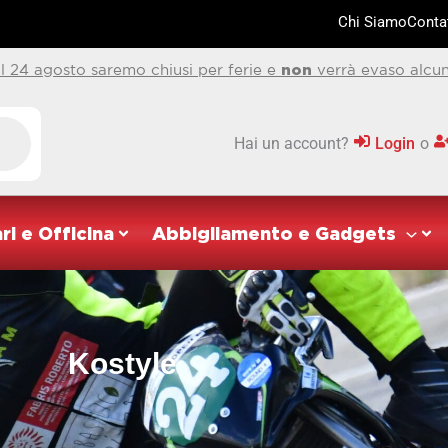
Chi Siamo
Contat
al 24 agosto saremo chiusi per ferie e
non
verrà evaso alcun
Hai un account?
Login
o
ri e Officina
Abbigliamento e Gadgets
Kostyle