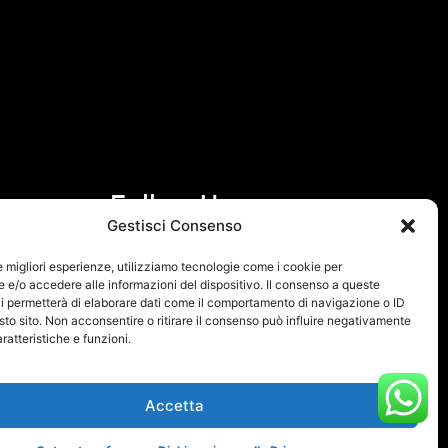
Follow Us
Gestisci Consenso
F
I
le migliori esperienze, utilizziamo tecnologie come i cookie per
a
n
e/o accedere alle informazioni del dispositivo. Il consenso a queste
i permetterà di elaborare dati come il comportamento di navigazione o ID
c
s
sto sito. Non acconsentire o ritirare il consenso può influire negativamente
e
t
ratteristiche e funzioni.
b
a
o
g
Accetta
o
r
k
a
 Policy