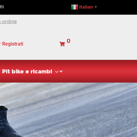
Italian
ti
▼
 ordine
0
Registrati
Pit bike e ricambi