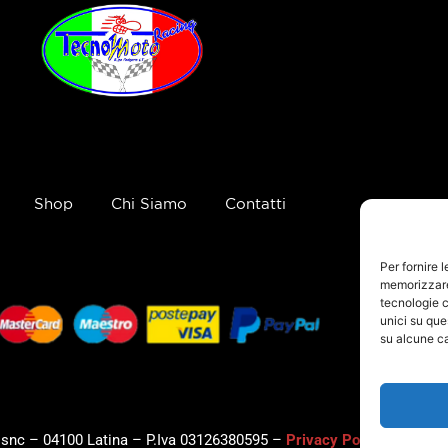
Shop
Chi Siamo
Contatti
Per fornire 
memorizzare 
tecnologie c
unici su que
su alcune ca
, snc – 04100 Latina – P.Iva 03126380595 –
Privacy Policy
–
Cookie