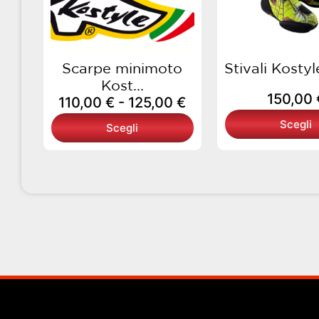
125,00 €
opzioni
opzi
possono
pos
essere
esse
scelte
scel
Scarpe minimoto
Stivali Kostyle
nella
nell
Kost...
150,00
pagina
pagi
110,00
€
-
125,00
€
del
del
Scegli
Scegli
prodotto
prod