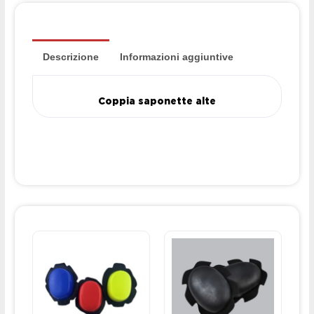
Descrizione
Informazioni aggiuntive
Coppia saponette alte
Questo
prodotto
ha
più
varianti.