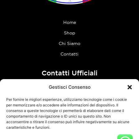
Home
Shop
Chi Siamo
Contatti
Contatti Ufficiali
Gestisci Consenso
tel:
0773 636023
Per fornire le migliori esperienze, utilizziamo tecnologie come i cookie
Follow Us
per memorizzare e/o accedere alle informazioni del dispositivo. Il
consenso a queste tecnologie ci permetterà di elaborare dati come il
comportamento di navigazione o ID unici su questo sito. Non
F
I
acconsentire o ritirare il consenso può influire negativamente su alcune
a
n
caratteristiche e funzioni.
c
s