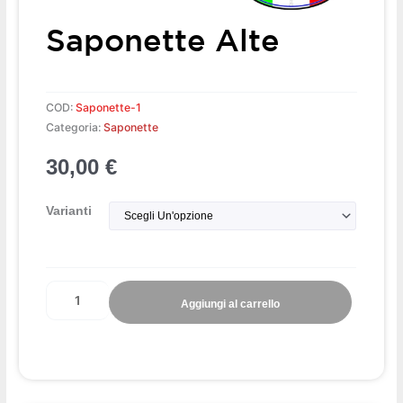
Saponette Alte
COD:
Saponette-1
Categoria:
Saponette
30,00
€
Saponette
Varianti
alte
quantità
Aggiungi al carrello