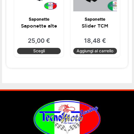
Le
opzioni
possono
Saponette
Saponette
essere
Saponette alte
Slider TCM
scelte
nella
25,00
€
18,48
€
pagina
del
Scegli
Aggiungi al carrello
prodotto