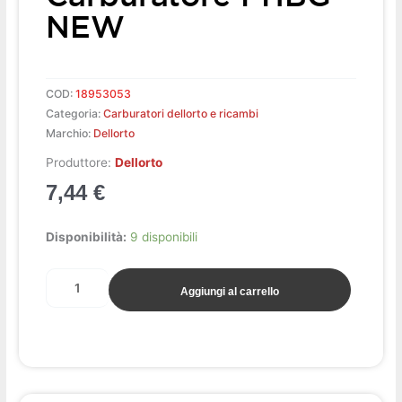
NEW
COD:
18953053
Categoria:
Carburatori dellorto e ricambi
Marchio:
Dellorto
Produttore:
Dellorto
7,44
€
Coperchio
Disponibilità:
9 disponibili
carburatore
PHBG
Aggiungi al carrello
NEW
quantità