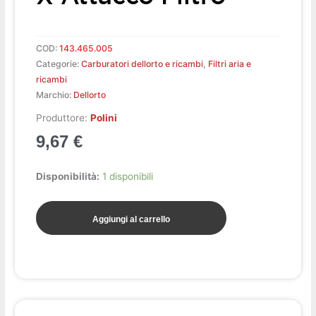
COD:
143.465.005
Categorie:
Carburatori dellorto e ricambi
,
Filtri aria e
ricambi
Marchio:
Dellorto
Produttore:
Polini
9,67
€
Flangia
Disponibilità:
1 disponibili
carb.
SHA
Aggiungi al carrello
x
attacco
filtro
quantità