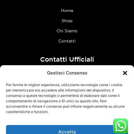
Home
Shop
Chi Siamo
Contatti
Contatti Ufficiali
Gestisci Consenso
tel:
0773 636023
Per fornire le migliori esperienze, utilizziamo tecnologie come i cookie
Follow Us
per memorizzare e/o accedere alle informazioni del dispositivo. Il
consenso a queste tecnologie ci permetterà di elaborare dati come il
comportamento di navigazione o ID unici su questo sito. Non
F
I
acconsentire o ritirare il consenso può influire negativamente su alcune
a
n
caratteristiche e funzioni.
c
s
e
t
Accetta
TCM Racing s.r.l.s. – Via Acque Alte, snc – 04100 Latina – P.Iva