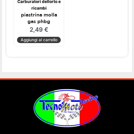
Carburatori dellorto e
ricambi
piastrina molla
gas phbg
2,49
€
Aggiungi al carrello