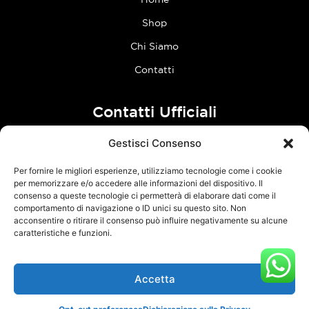
Shop
Chi Siamo
Contatti
Contatti Ufficiali
Gestisci Consenso
tel:
0773 636023
Per fornire le migliori esperienze, utilizziamo tecnologie come i cookie
Follow Us
per memorizzare e/o accedere alle informazioni del dispositivo. Il
consenso a queste tecnologie ci permetterà di elaborare dati come il
comportamento di navigazione o ID unici su questo sito. Non
F
I
acconsentire o ritirare il consenso può influire negativamente su alcune
a
n
caratteristiche e funzioni.
c
s
e
t
Accetta
TCM Racing s.r.l.s. – Via Acque Alte, snc – 04100 Latina – P.Iva
b
a
03126380595 –
Privacy Policy
–
Cookie Policy
o
g