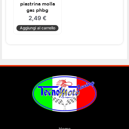
piastrina molla
gas phbg
2,49
€
Aggiungi al carrello
Home