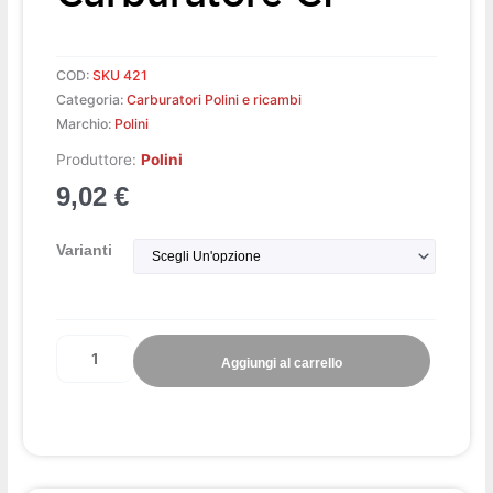
COD:
SKU 421
Categoria:
Carburatori Polini e ricambi
Marchio:
Polini
Produttore:
Polini
9,02
€
Galleggiante
Varianti
carburatore
CP
quantità
Aggiungi al carrello