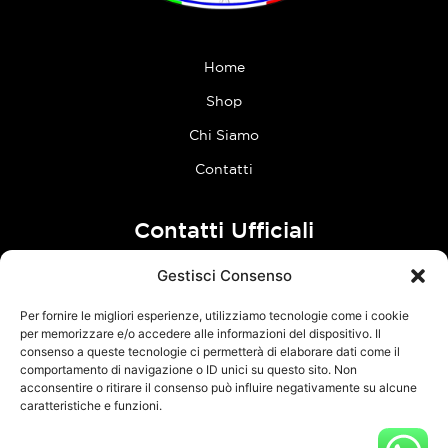
Home
Shop
Chi Siamo
Contatti
Contatti Ufficiali
Gestisci Consenso
tel:
0773 636023
Per fornire le migliori esperienze, utilizziamo tecnologie come i cookie
Follow Us
per memorizzare e/o accedere alle informazioni del dispositivo. Il
consenso a queste tecnologie ci permetterà di elaborare dati come il
comportamento di navigazione o ID unici su questo sito. Non
F
I
acconsentire o ritirare il consenso può influire negativamente su alcune
a
n
caratteristiche e funzioni.
c
s