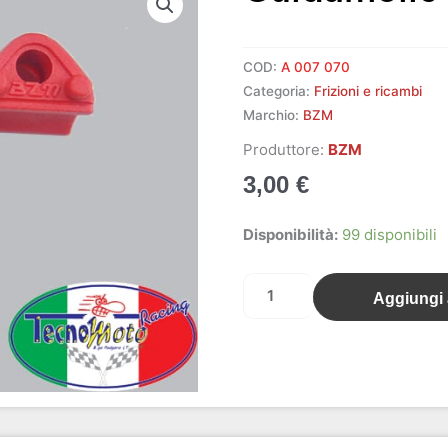
COD:
A 007 070
Categoria:
Frizioni e ricambi
Marchio:
BZM
Produttore:
BZM
3,00
€
Guidamolle
Disponibilità:
99 disponibili
3
masse
Aggiungi a
BZM-
CS
quantità