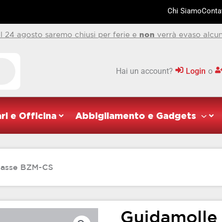
Chi Siamo
Contat
al 24 agosto saremo chiusi per ferie e
non
verrà evaso alcun
Hai un account?
Login
o
ri e Officina
Abbigliamento e Gadgets
masse BZM-CS
Guidamolle