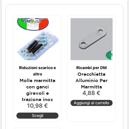
Questo
prodotto
ha
più
varianti.
Le
opzioni
possono
Riduzioni scarico e
Ricambi per DM
essere
Orecchietta
altro
scelte
Molle marmitta
Alluminio Per
nella
con ganci
Marmitta
pagina
4,88
€
girevoli e
del
trazione inox
prodotto
Aggiungi al carrello
10,98
€
Scegli