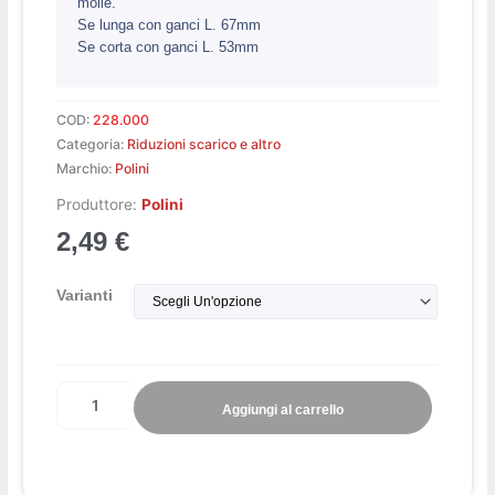
molle.
Se lunga con ganci L. 67mm
Se corta con ganci L. 53mm
COD:
228.000
Categoria:
Riduzioni scarico e altro
Marchio:
Polini
Produttore:
Polini
2,49
€
Molla
Varianti
scarico
quantità
Aggiungi al carrello