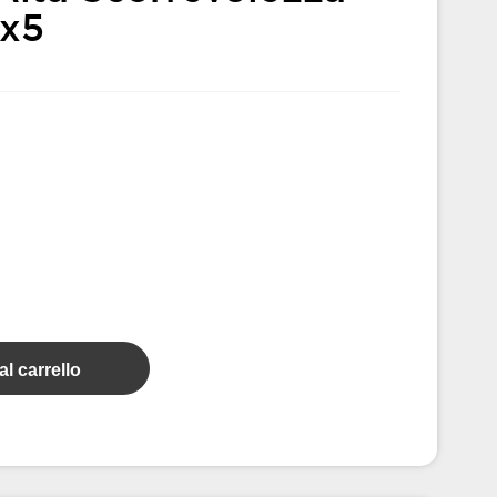
4x5
l carrello