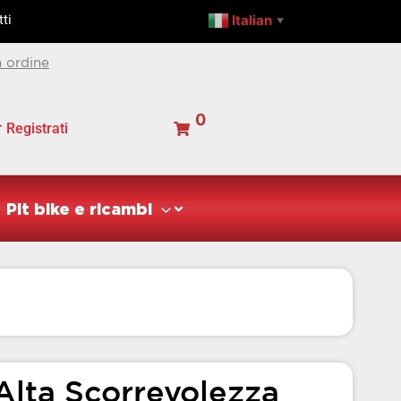
scorrevolezza
Italian
ti
▼
Polini
15x24x5
 ordine
quantità
0
Registrati
Pit bike e ricambi
 Alta Scorrevolezza