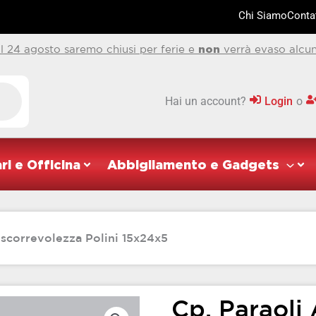
Chi Siamo
Contat
al 24 agosto saremo chiusi per ferie e
non
verrà evaso alcun
Hai un account?
Login
o
ri e Officina
Abbigliamento e Gadgets
a scorrevolezza Polini 15x24x5
Cp. Paraoli