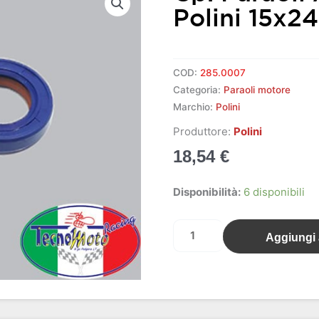
Polini 15x2
COD:
285.0007
Categoria:
Paraoli motore
Marchio:
Polini
Produttore:
Polini
18,54
€
Cp.
Disponibilità:
6 disponibili
paraoli
alta
Aggiungi a
scorrevolezza
Polini
15x24x5
quantità