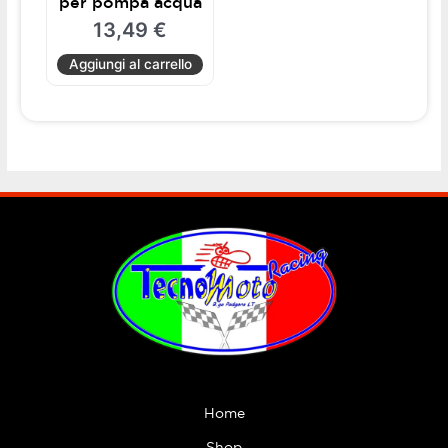
per pompa acqua
13,49
€
Aggiungi al carrello
Home
Shop