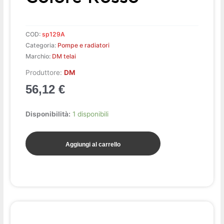
COD:
sp129A
Categoria:
Pompe e radiatori
Marchio:
DM telai
Produttore:
DM
56,12
€
Kit
Disponibilità:
1 disponibili
tubi
preformati
Aggiungi al carrello
colore
rosso
quantità