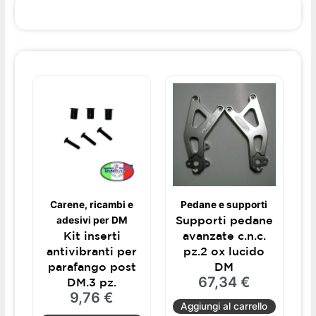
quantità
Carene, ricambi e
Pedane e supporti
Supporti pedane
adesivi per DM
Kit inserti
avanzate c.n.c.
antivibranti per
pz.2 ox lucido
parafango post
DM
67,34
€
DM.3 pz.
9,76
€
Aggiungi al carrello