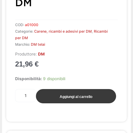
DM
COD:
a01000
Categorie:
Carene, ricambi e adesivi per DM
,
Ricambi
per DM
Marchio:
DM telai
Produttore:
DM
21,96
€
Kit
Disponibilità:
9 disponibili
viti
+
Aggiungi al carrello
gommini
+
distanz.
x
carena
DM