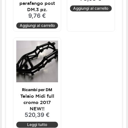
parafango post
Aggiungi al carrello
DM.3 pz.
9,76
€
Aggiungi al carrello
Ricambi per DM
Telaio Midi full
cromo 2017
NEW!!
520,39
€
Leggi tutto