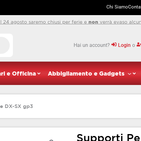
Chi Siamo
Contat
al 24 agosto saremo chiusi per ferie e
non
verrà evaso alcun
Hai un account?
Login
o
ri e Officina
Abbigliamento e Gadgets
ne DX-SX gp3
Supporti P