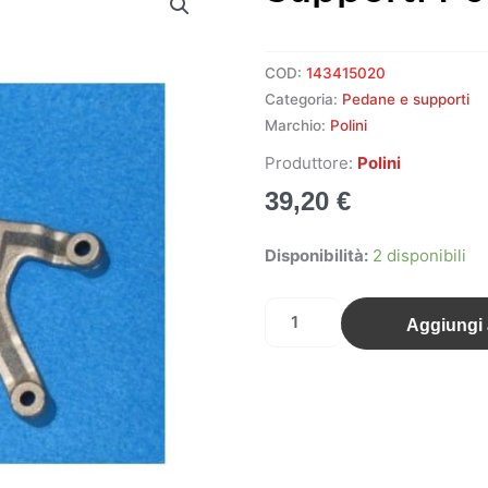
COD:
143415020
Categoria:
Pedane e supporti
Marchio:
Polini
Produttore:
Polini
39,20
€
Supporti
Disponibilità:
2 disponibili
pedane
DX-
Aggiungi a
SX
gp3
quantità