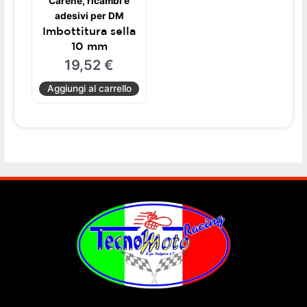
Carene, ricambi e
adesivi per DM
Imbottitura sella
10 mm
19,52
€
Aggiungi al carrello