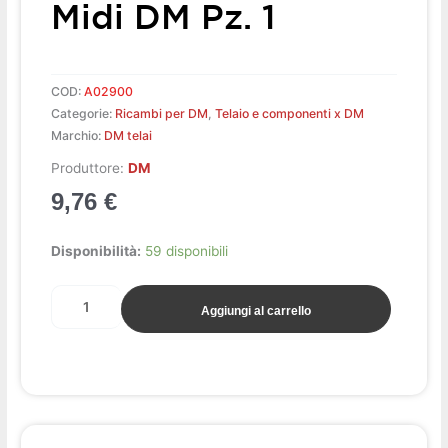
Midi DM Pz. 1
COD:
A02900
Categorie:
Ricambi per DM
,
Telaio e componenti x DM
Marchio:
DM telai
Produttore:
DM
9,76
€
Perno
Disponibilità:
59 disponibili
supporto
motore
Aggiungi al carrello
superiore
midi
DM
pz.
1
quantità