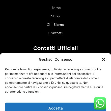
Home
Shop
Chi Siamo
Contatti
Contatti Ufficiali
Gestisci Consenso
tel:
0773 636023
Per fornire le migliori esperienze, utilizziamo tecnologie come i cookie
Follow Us
per memorizzare e/o accedere alle informazioni del dispositivo. Il
consenso a queste tecnologie ci permetterà di elaborare dati come il
comportamento di navigazione o ID unici su questo sito. Non
F
I
acconsentire o ritirare il consenso può influire negativamente su alcune
a
n
caratteristiche e funzioni.
c
s
e
t
Accetta
TCM Racing s.r.l.s. – Via Acque Alte, snc – 04100 Latina – P.Iva