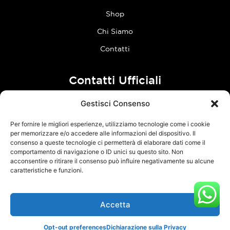
Shop
Chi Siamo
Contatti
Contatti Ufficiali
Gestisci Consenso
tel:
0773 636023
Per fornire le migliori esperienze, utilizziamo tecnologie come i cookie
Follow Us
per memorizzare e/o accedere alle informazioni del dispositivo. Il
consenso a queste tecnologie ci permetterà di elaborare dati come il
comportamento di navigazione o ID unici su questo sito. Non
F
I
acconsentire o ritirare il consenso può influire negativamente su alcune
a
n
caratteristiche e funzioni.
c
s
e
t
Accetta
TCM Racing s.r.l.s. – Via Acque Alte, snc – 04100 Latina – P.Iva
b
a
03126380595 –
Privacy Policy
–
Cookie Policy
o
g
Opt-out preferences
Dichiarazione sulla Privacy