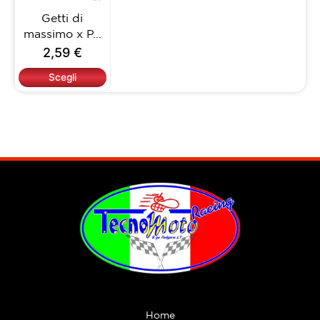
opzioni
Getti di
possono
massimo x P...
essere
2,59
€
scelte
nella
Scegli
pagina
del
prodotto
Home