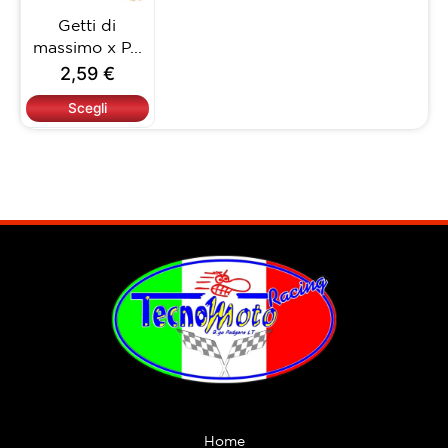
opzioni
Getti di
possono
massimo x P...
essere
2,59
€
scelte
nella
Scegli
pagina
del
prodotto
Home