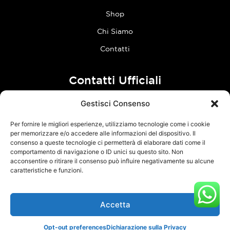
Shop
Chi Siamo
Contatti
Contatti Ufficiali
Gestisci Consenso
tel:
0773 636023
Per fornire le migliori esperienze, utilizziamo tecnologie come i cookie
Follow Us
per memorizzare e/o accedere alle informazioni del dispositivo. Il
consenso a queste tecnologie ci permetterà di elaborare dati come il
comportamento di navigazione o ID unici su questo sito. Non
F
I
acconsentire o ritirare il consenso può influire negativamente su alcune
a
n
caratteristiche e funzioni.
c
s
e
t
Accetta
TCM Racing s.r.l.s. – Via Acque Alte, snc – 04100 Latina – P.Iva
b
a
03126380595 –
Privacy Policy
–
Cookie Policy
o
g
Opt-out preferences
Dichiarazione sulla Privacy