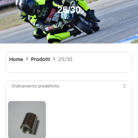
25/30
Home
Prodotti
25/30
Questo
prodotto
ha
più
varianti.
Le