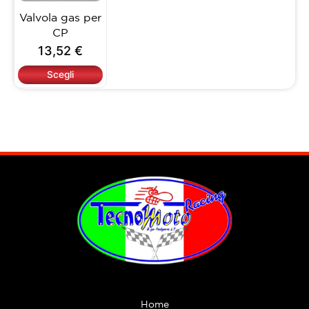
opzioni
Valvola gas per
possono
CP
essere
13,52
€
scelte
nella
Scegli
pagina
del
prodotto
Home