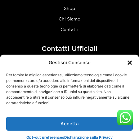
Shop
Chi Siamo
Contatti
Contatti Ufficiali
Gestisci Consenso
tel:
0773 636023
Per fornire le migliori esperienze, utilizziamo tecnologie come i cookie
Follow Us
per memorizzare e/o accedere alle informazioni del dispositivo. Il
consenso a queste tecnologie ci permetterà di elaborare dati come il
comportamento di navigazione o ID unici su questo sito. Non
F
I
acconsentire o ritirare il consenso può influire negativamente su alcune
a
n
caratteristiche e funzioni.
c
s
e
t
Accetta
TCM Racing s.r.l.s. – Via Acque Alte, snc – 04100 Latina – P.Iva
b
a
03126380595 –
Privacy Policy
–
Cookie Policy
o
g
Opt-out preferences
Dichiarazione sulla Privacy