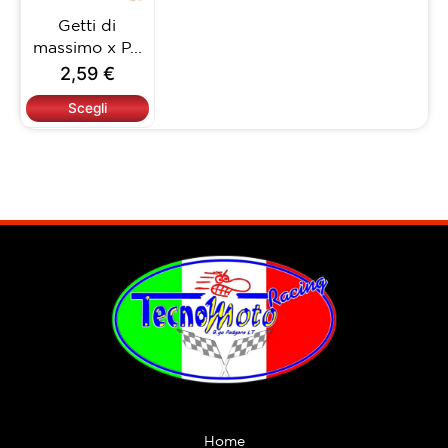
opzioni
Getti di
possono
massimo x P...
essere
2,59
€
scelte
nella
Scegli
pagina
del
prodotto
Home