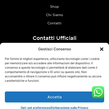
Shop
Chi Siamo
Contatti
Contatti Ufficiali
Gestisci Consenso
tel:
0773 636023
Per fornire le migliori esperienze, utilizziamo tecnologie come i cookie
Follow Us
per memorizzare e/o accedere alle informazioni del dispositivo. Il
consenso a queste tecnologie ci permetterà di elaborare dati come il
comportamento di navigazione o ID unici su questo sito. Non
F
I
acconsentire o ritirare il consenso può influire negativamente su alcune
a
n
caratteristiche e funzioni.
c
s
e
t
Accetta
TCM Racing s.r.l.s. – Via Acque Alte, snc – 04100 Latina – P.Iva
b
a
03126380595 –
Privacy Policy
–
Cookie Policy
o
g
Opt-out preferences
Dichiarazione sulla Privacy