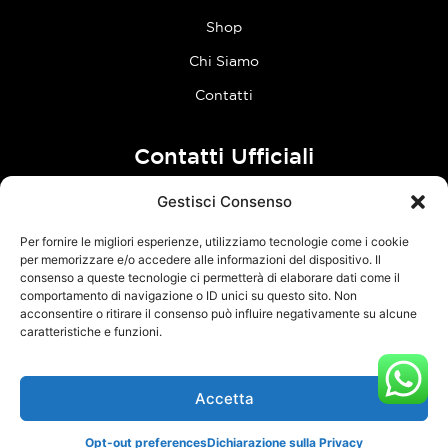
Shop
Chi Siamo
Contatti
Contatti Ufficiali
Gestisci Consenso
tel:
0773 636023
Per fornire le migliori esperienze, utilizziamo tecnologie come i cookie
Follow Us
per memorizzare e/o accedere alle informazioni del dispositivo. Il
consenso a queste tecnologie ci permetterà di elaborare dati come il
comportamento di navigazione o ID unici su questo sito. Non
F
I
acconsentire o ritirare il consenso può influire negativamente su alcune
a
n
caratteristiche e funzioni.
c
s
e
t
Accetta
TCM Racing s.r.l.s. – Via Acque Alte, snc – 04100 Latina – P.Iva
b
a
03126380595 –
Privacy Policy
–
Cookie Policy
o
g
Opt-out preferences
Dichiarazione sulla Privacy