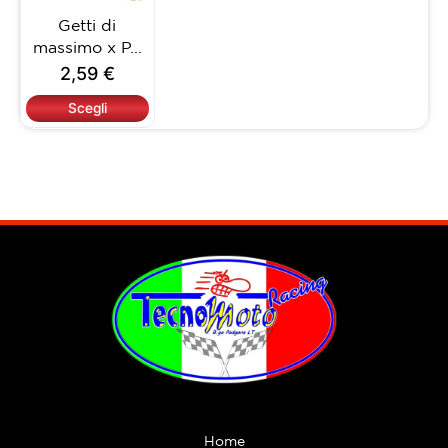
opzioni
Getti di
possono
massimo x P...
essere
2,59
€
scelte
nella
Scegli
pagina
del
prodotto
Home