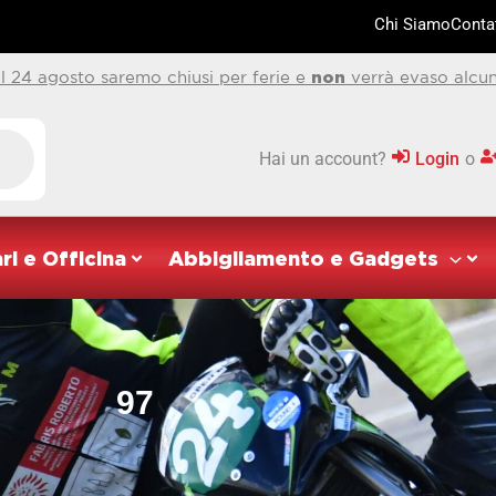
Chi Siamo
Contat
al 24 agosto saremo chiusi per ferie e
non
verrà evaso alcun
Hai un account?
Login
o
ri e Officina
Abbigliamento e Gadgets
97