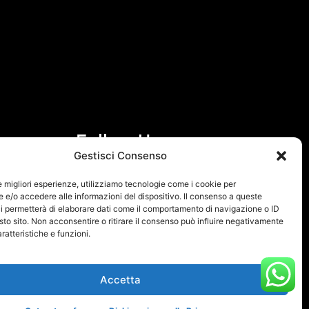
Follow Us
Gestisci Consenso
F
I
le migliori esperienze, utilizziamo tecnologie come i cookie per
a
n
e/o accedere alle informazioni del dispositivo. Il consenso a queste
i permetterà di elaborare dati come il comportamento di navigazione o ID
c
s
sto sito. Non acconsentire o ritirare il consenso può influire negativamente
e
t
ratteristiche e funzioni.
b
a
o
g
Accetta
o
r
k
a
 Policy