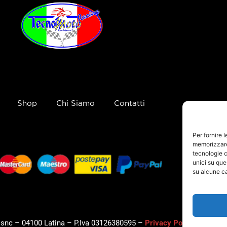
Shop
Chi Siamo
Contatti
Per fornire 
memorizzare 
tecnologie c
unici su que
su alcune ca
, snc – 04100 Latina – P.Iva 03126380595 –
Privacy Policy
–
Cookie