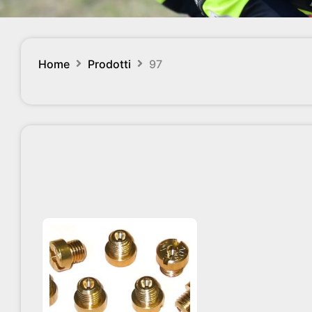
Home
Prodotti
97
Questo
prodotto
ha
più
varianti.
Le