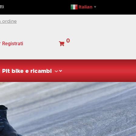
Italian
ti
▼
 ordine
0
Registrati
Pit bike e ricambi