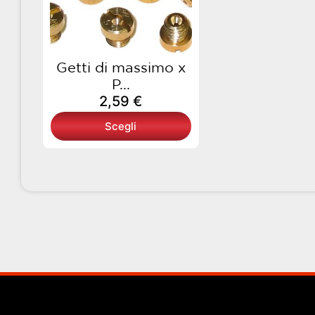
opzioni
possono
essere
scelte
Getti di massimo x
nella
P...
pagina
2,59
€
del
Scegli
prodotto