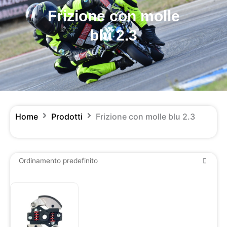
Frizione con molle
blu 2.3
Home
Prodotti
Frizione con molle blu 2.3
Questo
prodotto
ha
più