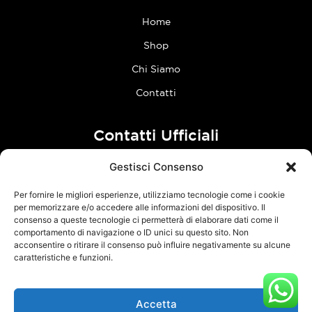
Home
Shop
Chi Siamo
Contatti
Contatti Ufficiali
Gestisci Consenso
tel:
0773 636023
Per fornire le migliori esperienze, utilizziamo tecnologie come i cookie
Follow Us
per memorizzare e/o accedere alle informazioni del dispositivo. Il
consenso a queste tecnologie ci permetterà di elaborare dati come il
comportamento di navigazione o ID unici su questo sito. Non
F
I
acconsentire o ritirare il consenso può influire negativamente su alcune
a
n
caratteristiche e funzioni.
c
s
e
t
Accetta
TCM Racing s.r.l.s. – Via Acque Alte, snc – 04100 Latina – P.Iva