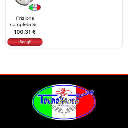
varianti.
Le
opzioni
Frizione
possono
completa Si...
essere
100,31
€
scelte
nella
Scegli
pagina
del
prodotto