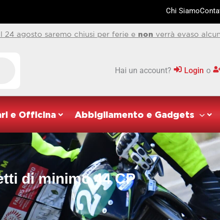
Chi Siamo
Contat
al 24 agosto saremo chiusi per ferie e
non
verrà evaso alcun
Hai un account?
Login
o
ri e Officina
Abbigliamento e Gadgets
tti di minimo 44 CP