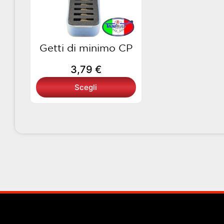
opzioni
possono
essere
scelte
Getti di minimo CP
nella
3,79
€
pagina
del
Scegli
prodotto