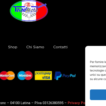
Shop
Chi Siamo
Contatti
Per fornire 
memorizzare 
tecnologie c
unici su que
su alcune ca
, snc – 04100 Latina – P.Iva 03126380595 –
Privacy Policy
–
Cookie