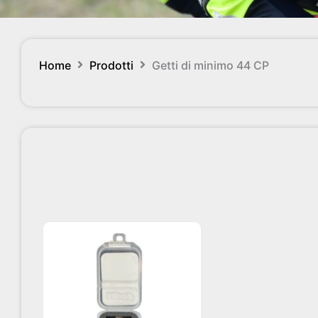
Home
Prodotti
Getti di minimo 44 CP
Questo
prodotto
ha
più
varianti.
Le