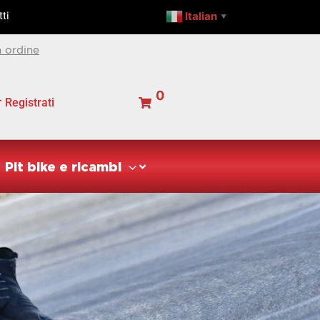
Italian
ti
▼
 ordine
0
Registrati
Pit bike e ricambi