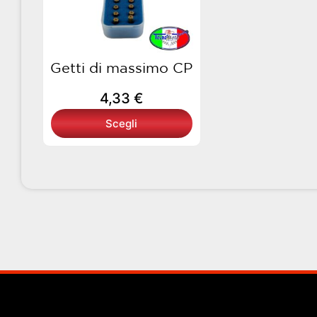
opzioni
possono
essere
scelte
Getti di massimo CP
nella
4,33
€
pagina
del
Scegli
prodotto