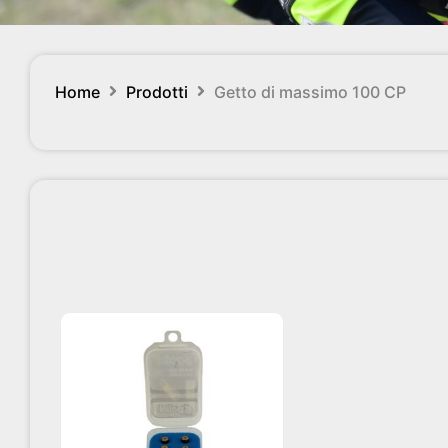
Home
Prodotti
Getto di massimo 100 CP
Questo
prodotto
ha
più
varianti.
Le