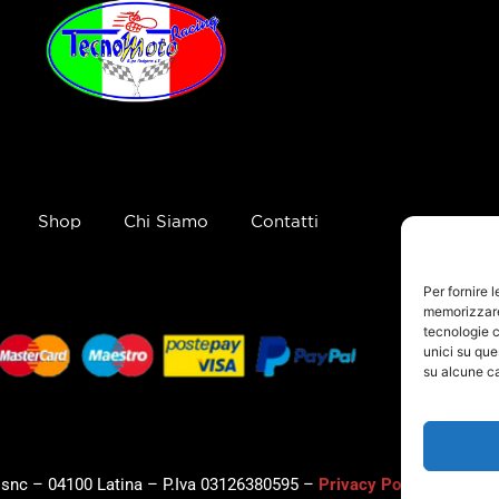
Shop
Chi Siamo
Contatti
Per fornire 
memorizzare 
tecnologie c
unici su que
su alcune ca
, snc – 04100 Latina – P.Iva 03126380595 –
Privacy Policy
–
Cookie