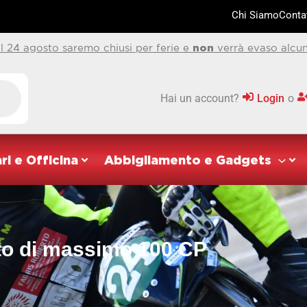
Chi Siamo
Contat
al 24 agosto saremo chiusi per ferie e
non
verrà evaso alcun
Hai un account?
Login
o
ri e Officina
Abbigliamento e Gadgets
to di massimo 100 CP