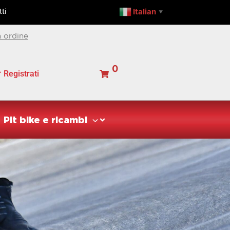
Italian
ti
▼
 ordine
0
Registrati
Pit bike e ricambi