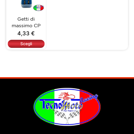
varianti.
Le
opzioni
Getti di
possono
massimo CP
essere
4,33
€
scelte
nella
Scegli
pagina
del
prodotto