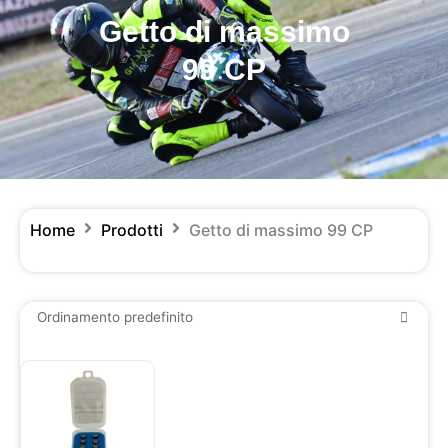
Getto di massimo
99 CP
Home
Prodotti
Getto di massimo 99 CP
Questo
prodotto
ha
più