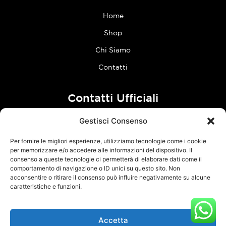
Home
Shop
Chi Siamo
Contatti
Contatti Ufficiali
Gestisci Consenso
tel:
0773 636023
Per fornire le migliori esperienze, utilizziamo tecnologie come i cookie
Follow Us
per memorizzare e/o accedere alle informazioni del dispositivo. Il
consenso a queste tecnologie ci permetterà di elaborare dati come il
comportamento di navigazione o ID unici su questo sito. Non
F
I
acconsentire o ritirare il consenso può influire negativamente su alcune
a
n
caratteristiche e funzioni.
c
s
e
t
Accetta
TCM Racing s.r.l.s. – Via Acque Alte, snc – 04100 Latina – P.Iva