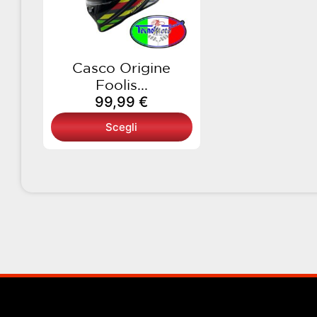
opzioni
possono
essere
scelte
Casco Origine
nella
Foolis...
pagina
99,99
€
del
Scegli
prodotto