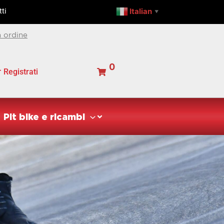
Italian
ti
▼
 ordine
0
Registrati
Pit bike e ricambi