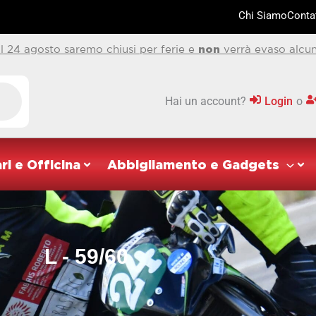
Chi Siamo
Contat
al 24 agosto saremo chiusi per ferie e
non
verrà evaso alcun
Hai un account?
Login
o
ri e Officina
Abbigliamento e Gadgets
L - 59/60