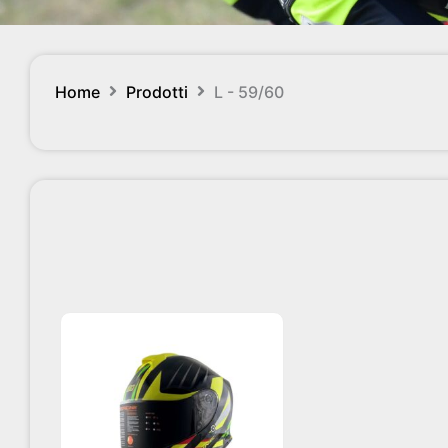
Home
Prodotti
L - 59/60
Questo
prodotto
ha
più
varianti.
Le