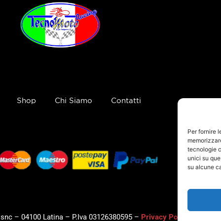
Shop
Chi Siamo
Contatti
Per fornire 
memorizzare 
tecnologie c
unici su que
su alcune ca
, snc – 04100 Latina – P.Iva 03126380595 –
Privacy Policy
–
Cookie