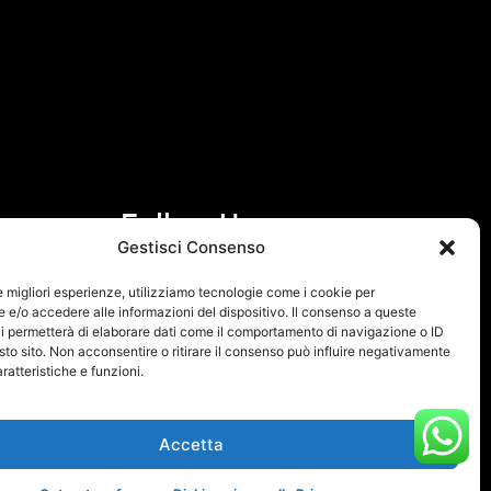
Follow Us
Gestisci Consenso
F
I
le migliori esperienze, utilizziamo tecnologie come i cookie per
a
n
e/o accedere alle informazioni del dispositivo. Il consenso a queste
i permetterà di elaborare dati come il comportamento di navigazione o ID
c
s
sto sito. Non acconsentire o ritirare il consenso può influire negativamente
e
t
ratteristiche e funzioni.
b
a
o
g
Accetta
o
r
k
a
 Policy