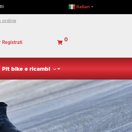
Italian
ti
▼
 ordine
0
Registrati
Pit bike e ricambi