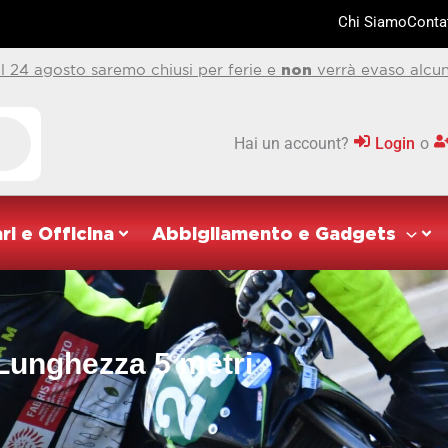
Chi Siamo
Contat
al 24 agosto saremo chiusi per ferie e
non
verrà evaso alcun
Hai un account?
Login
o
ri e Officina
Abbigliamento e Gadgets
Lunghezza 5 metri