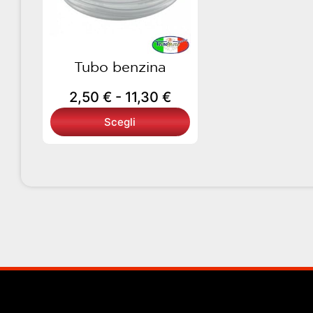
11,30 €
opzioni
possono
essere
scelte
Tubo benzina
nella
2,50
€
-
11,30
€
pagina
del
Scegli
prodotto