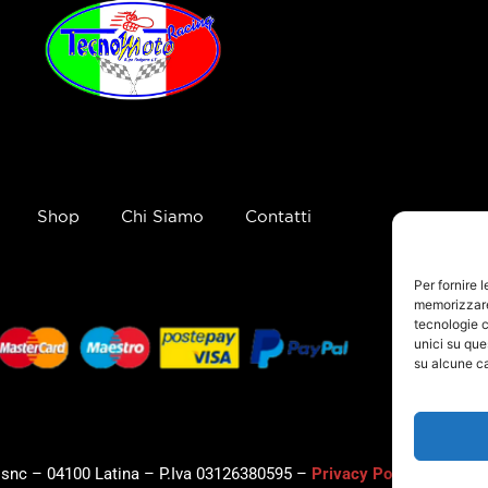
Shop
Chi Siamo
Contatti
Per fornire 
memorizzare 
tecnologie c
unici su que
su alcune ca
, snc – 04100 Latina – P.Iva 03126380595 –
Privacy Policy
–
Cookie