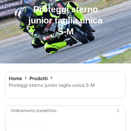
Proteggi sterno
junior taglia unica
S-M
Home
Prodotti
Proteggi sterno junior taglia unica S-M
Fascia
Questo