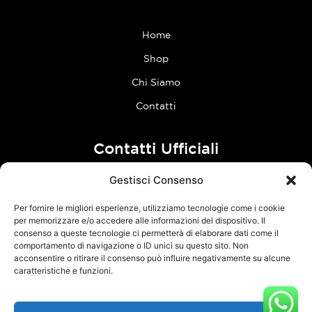
Home
Shop
Chi Siamo
Contatti
Contatti Ufficiali
Gestisci Consenso
tel:
0773 636023
Per fornire le migliori esperienze, utilizziamo tecnologie come i cookie
Follow Us
per memorizzare e/o accedere alle informazioni del dispositivo. Il
consenso a queste tecnologie ci permetterà di elaborare dati come il
comportamento di navigazione o ID unici su questo sito. Non
F
I
acconsentire o ritirare il consenso può influire negativamente su alcune
a
n
caratteristiche e funzioni.
c
s
e
t