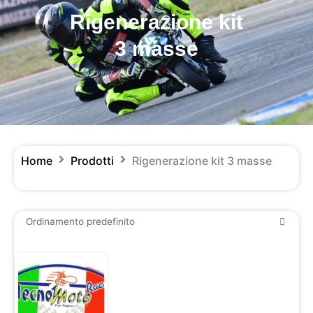
Rigenerazione kit
3 masse
Home
Prodotti
Rigenerazione kit 3 masse
Fascia
Questo
di
prodotto
prezzo:
ha
da
più