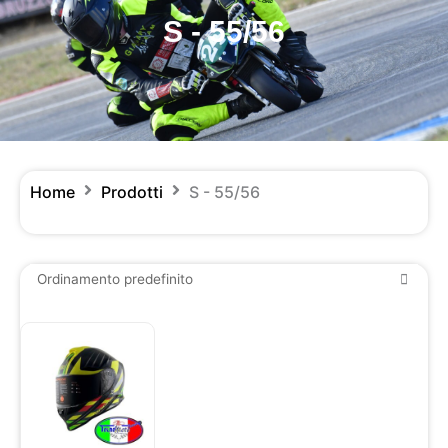
S - 55/56
Home
Prodotti
S - 55/56
Questo
prodotto
ha
più
varianti.
Le