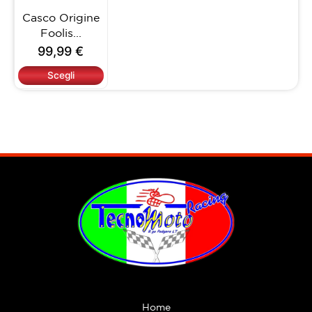
opzioni
Casco Origine
possono
Foolis...
essere
99,99
€
scelte
nella
Scegli
pagina
del
prodotto
Home