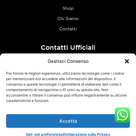
Shop
Chi Siamo
Contatti
Contatti Ufficiali
Gestisci Consenso
tel:
0773 636023
Per fornire le migliori esperienze, utilizziamo tecnologie come i cookie
Follow Us
per memorizzare e/o accedere alle informazioni del dispositivo. Il
consenso a queste tecnologie ci permetterà di elaborare dati come il
comportamento di navigazione o ID unici su questo sito. Non
F
I
acconsentire o ritirare il consenso può influire negativamente su alcune
a
n
caratteristiche e funzioni.
c
s
e
t
Accetta
TCM Racing s.r.l.s. – Via Acque Alte, snc – 04100 Latina – P.Iva
b
a
03126380595 –
Privacy Policy
–
Cookie Policy
o
g
Opt-out preferences
Dichiarazione sulla Privacy