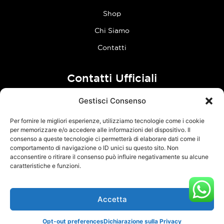
Shop
Chi Siamo
Contatti
Contatti Ufficiali
Gestisci Consenso
tel:
0773 636023
Per fornire le migliori esperienze, utilizziamo tecnologie come i cookie
Follow Us
per memorizzare e/o accedere alle informazioni del dispositivo. Il
consenso a queste tecnologie ci permetterà di elaborare dati come il
comportamento di navigazione o ID unici su questo sito. Non
F
I
acconsentire o ritirare il consenso può influire negativamente su alcune
a
n
caratteristiche e funzioni.
c
s
e
t
Accetta
TCM Racing s.r.l.s. – Via Acque Alte, snc – 04100 Latina – P.Iva
b
a
03126380595 –
Privacy Policy
–
Cookie Policy
o
g
Opt-out preferences
Dichiarazione sulla Privacy