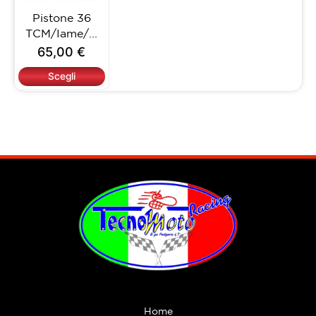
opzioni
Pistone 36
possono
TCM/Iame/...
essere
65,00
€
scelte
nella
Scegli
pagina
del
prodotto
Home