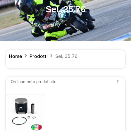
Sel. 35.76
Home
Prodotti
Sel. 35.76
Questo
prodotto
ha
più
varianti.
Le