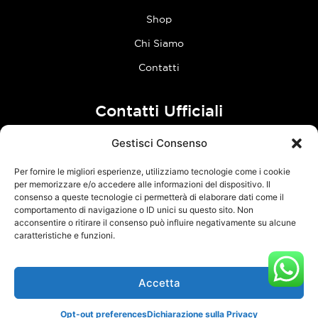
Shop
Chi Siamo
Contatti
Contatti Ufficiali
Gestisci Consenso
tel:
0773 636023
Per fornire le migliori esperienze, utilizziamo tecnologie come i cookie
Follow Us
per memorizzare e/o accedere alle informazioni del dispositivo. Il
consenso a queste tecnologie ci permetterà di elaborare dati come il
comportamento di navigazione o ID unici su questo sito. Non
F
I
acconsentire o ritirare il consenso può influire negativamente su alcune
a
n
caratteristiche e funzioni.
c
s
e
t
Accetta
TCM Racing s.r.l.s. – Via Acque Alte, snc – 04100 Latina – P.Iva
b
a
03126380595 –
Privacy Policy
–
Cookie Policy
o
g
Opt-out preferences
Dichiarazione sulla Privacy