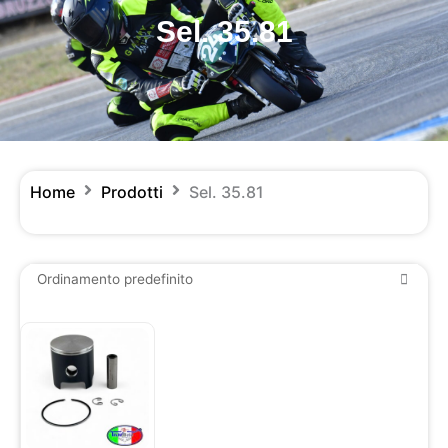
Sel. 35.81
Home
Prodotti
Sel. 35.81
Questo
prodotto
ha
più
varianti.
Le