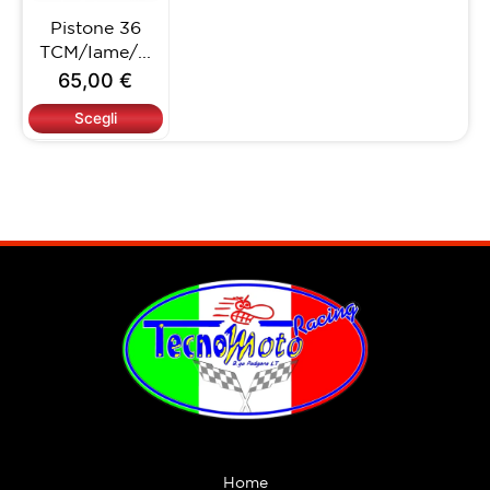
opzioni
Pistone 36
possono
TCM/Iame/...
essere
65,00
€
scelte
nella
Scegli
pagina
del
prodotto
Home