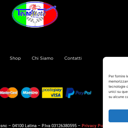
Shop
Chi Siamo
Contatti
Per fornire 
memorizzare 
tecnologie c
unici su que
su alcune ca
, snc – 04100 Latina – P.Iva 03126380595 –
Privacy Policy
–
Cookie