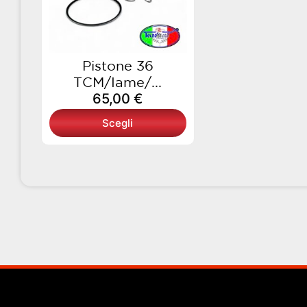
opzioni
possono
essere
scelte
Pistone 36
nella
TCM/Iame/...
pagina
65,00
€
del
Scegli
prodotto