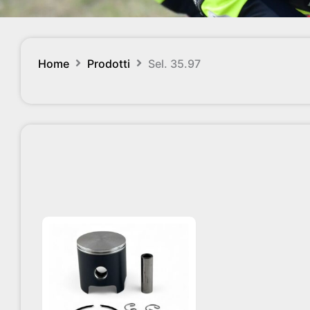
Home
Prodotti
Sel. 35.97
Questo
prodotto
ha
più
varianti.
Le