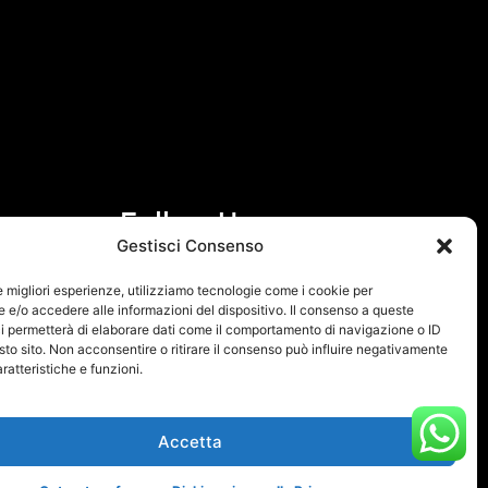
Follow Us
Gestisci Consenso
F
I
le migliori esperienze, utilizziamo tecnologie come i cookie per
a
n
e/o accedere alle informazioni del dispositivo. Il consenso a queste
i permetterà di elaborare dati come il comportamento di navigazione o ID
c
s
sto sito. Non acconsentire o ritirare il consenso può influire negativamente
e
t
ratteristiche e funzioni.
b
a
o
g
Accetta
o
r
k
a
 Policy