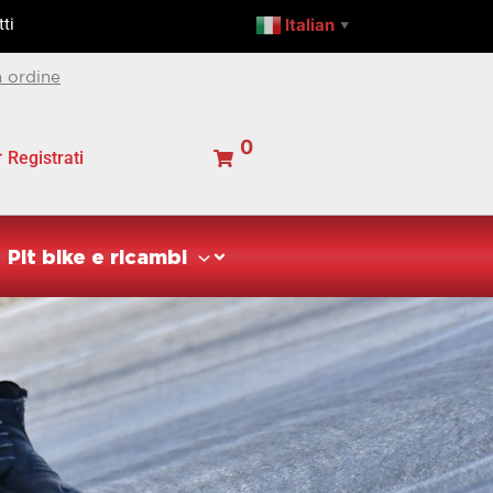
Italian
ti
▼
 ordine
0
Registrati
Pit bike e ricambi