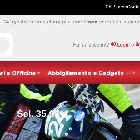
Chi Siamo
Contat
al 24 agosto saremo chiusi per ferie e
non
verrà evaso alcun
Hai un account?
Login
o
ri e Officina
Abbigliamento e Gadgets
Sel. 35.97