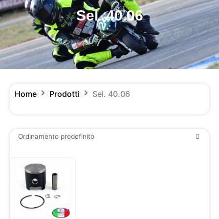
Sel. 40.06
Home
Prodotti
Sel. 40.06
Questo
prodotto
ha
più
varianti.
Le