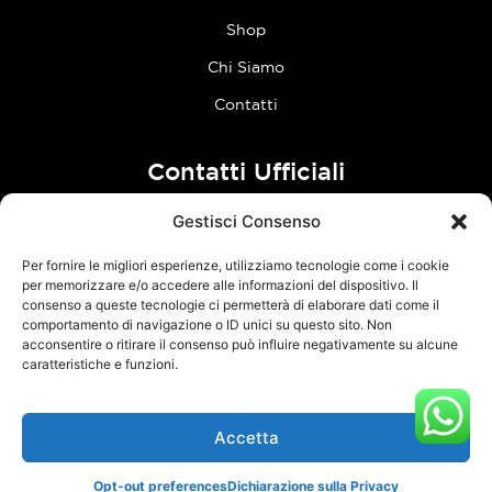
Shop
Chi Siamo
Contatti
Contatti Ufficiali
Gestisci Consenso
tel:
0773 636023
Per fornire le migliori esperienze, utilizziamo tecnologie come i cookie
Follow Us
per memorizzare e/o accedere alle informazioni del dispositivo. Il
consenso a queste tecnologie ci permetterà di elaborare dati come il
comportamento di navigazione o ID unici su questo sito. Non
F
I
acconsentire o ritirare il consenso può influire negativamente su alcune
a
n
caratteristiche e funzioni.
c
s
e
t
Accetta
TCM Racing s.r.l.s. – Via Acque Alte, snc – 04100 Latina – P.Iva
b
a
03126380595 –
Privacy Policy
–
Cookie Policy
o
g
Opt-out preferences
Dichiarazione sulla Privacy