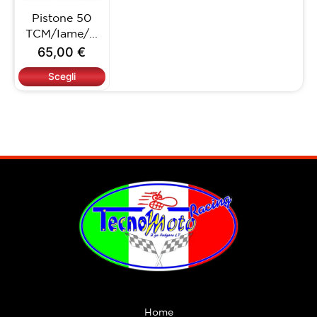
opzioni
Pistone 50
possono
TCM/Iame/...
essere
65,00
€
scelte
nella
Scegli
pagina
del
prodotto
Home