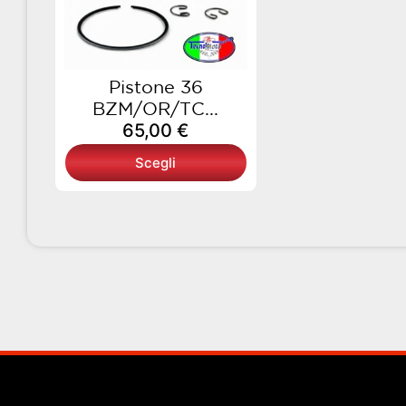
opzioni
possono
essere
scelte
Pistone 36
nella
BZM/OR/TC...
pagina
65,00
€
del
Scegli
prodotto