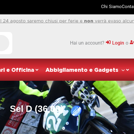
Chi Siamo
Contat
al 24 agosto saremo chiusi per ferie e
non
verrà evaso alcun
Hai un account?
Login
o
ri e Officina
Abbigliamento e Gadgets
Sel D (36,00)