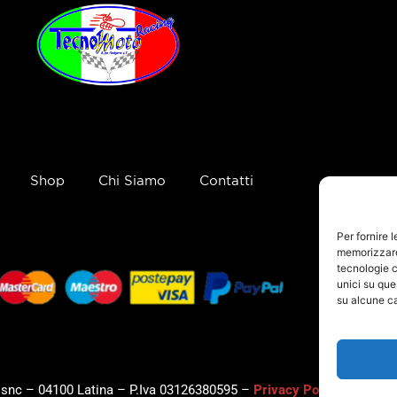
Shop
Chi Siamo
Contatti
Per fornire 
memorizzare 
tecnologie c
unici su que
su alcune ca
, snc – 04100 Latina – P.Iva 03126380595 –
Privacy Policy
–
Cookie