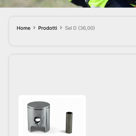
Home
Prodotti
Sel D (36,00)
Questo
prodotto
ha
più
varianti.
Le