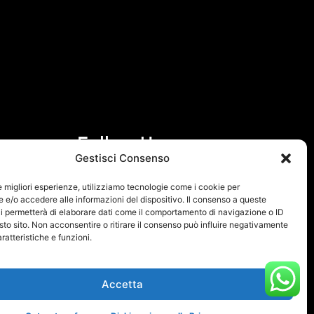
Follow Us
Gestisci Consenso
F
I
le migliori esperienze, utilizziamo tecnologie come i cookie per
a
n
e/o accedere alle informazioni del dispositivo. Il consenso a queste
i permetterà di elaborare dati come il comportamento di navigazione o ID
c
s
sto sito. Non acconsentire o ritirare il consenso può influire negativamente
e
t
ratteristiche e funzioni.
b
a
o
g
Accetta
o
r
k
a
 Policy