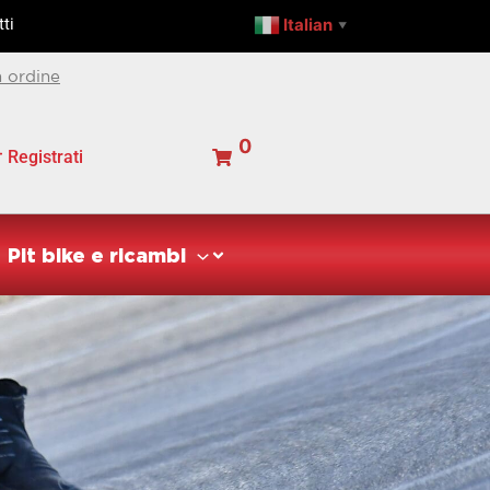
Italian
ti
▼
 ordine
0
Registrati
Pit bike e ricambi