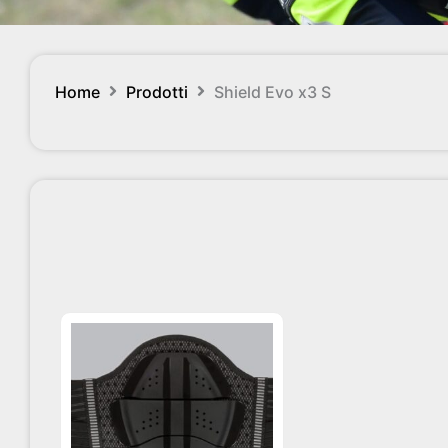
Home
Prodotti
Shield Evo x3 S
Questo
prodotto
ha
più
varianti.
Le