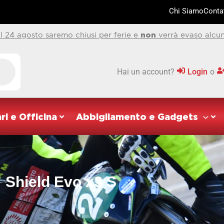
Chi Siamo
Contat
al 24 agosto saremo chiusi per ferie e
non
verrà evaso alcun
Hai un account?
Login
o
ri e Officina
Abbigliamento e Gadgets
Shield Evo x3 S