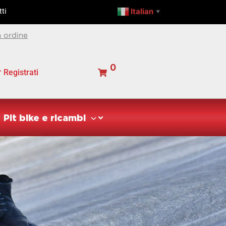
Italian
ti
▼
 ordine
0
Registrati
Pit bike e ricambi