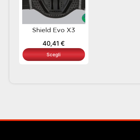
opzioni
possono
essere
scelte
Shield Evo X3
nella
40,41
€
pagina
del
Scegli
prodotto