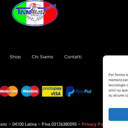
Shop
Chi Siamo
Contatti
Per fornire 
memorizzare 
tecnologie c
unici su que
su alcune ca
, snc – 04100 Latina – P.Iva 03126380595 –
Privacy Policy
–
Cookie