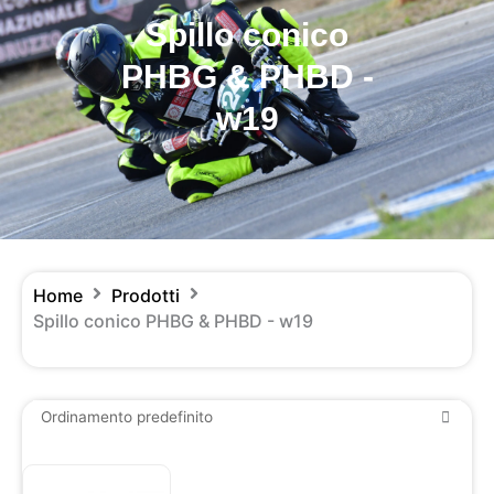
Spillo conico
PHBG & PHBD -
w19
Home
Prodotti
Spillo conico PHBG & PHBD - w19
Questo