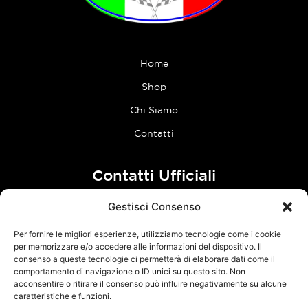
Home
Shop
Chi Siamo
Contatti
Contatti Ufficiali
Gestisci Consenso
tel:
0773 636023
Per fornire le migliori esperienze, utilizziamo tecnologie come i cookie
Follow Us
per memorizzare e/o accedere alle informazioni del dispositivo. Il
consenso a queste tecnologie ci permetterà di elaborare dati come il
comportamento di navigazione o ID unici su questo sito. Non
F
I
acconsentire o ritirare il consenso può influire negativamente su alcune
a
n
caratteristiche e funzioni.