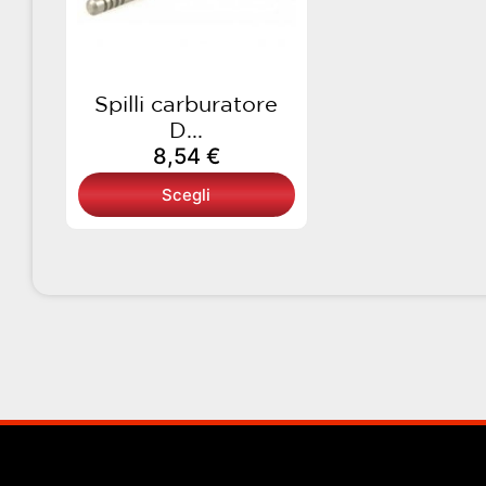
opzioni
possono
essere
scelte
Spilli carburatore
nella
D...
pagina
8,54
€
del
Scegli
prodotto