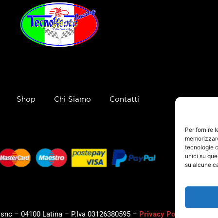
Shop
Chi Siamo
Contatti
Per fornire 
memorizzare 
tecnologie c
unici su que
su alcune ca
, snc – 04100 Latina – P.Iva 03126380595 –
Privacy Policy
–
Cookie