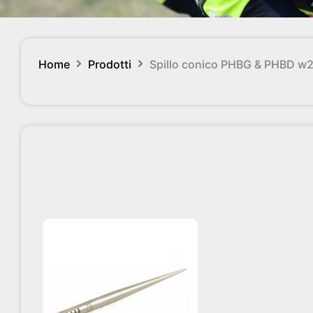
Home
Prodotti
Spillo conico PHBG & PHBD w
Questo
prodotto
ha
più
varianti.
Le