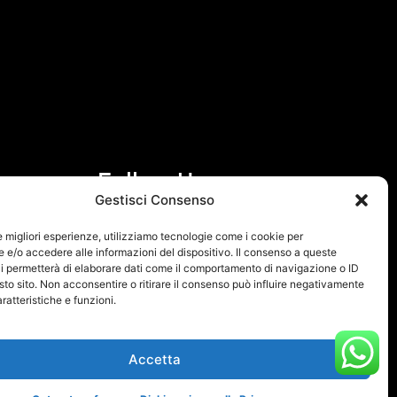
Follow Us
Gestisci Consenso
F
I
le migliori esperienze, utilizziamo tecnologie come i cookie per
a
n
e/o accedere alle informazioni del dispositivo. Il consenso a queste
i permetterà di elaborare dati come il comportamento di navigazione o ID
c
s
sto sito. Non acconsentire o ritirare il consenso può influire negativamente
e
t
ratteristiche e funzioni.
b
a
o
g
Accetta
o
r
k
a
 Policy