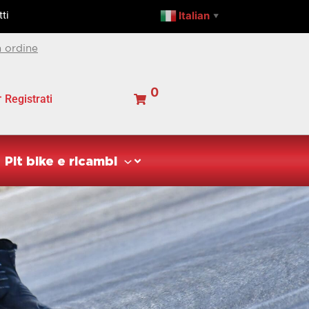
Italian
ti
▼
 ordine
0
Registrati
Pit bike e ricambi