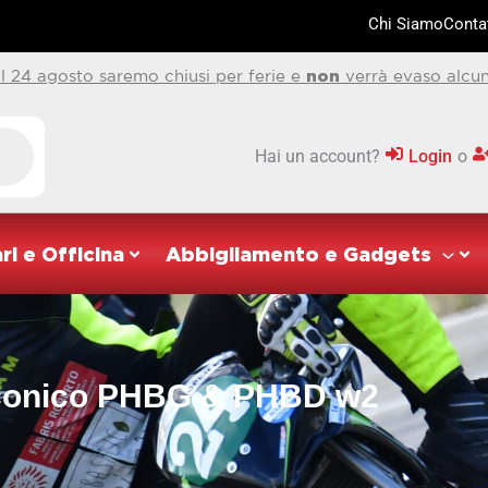
Chi Siamo
Contat
al 24 agosto saremo chiusi per ferie e
non
verrà evaso alcun
Hai un account?
Login
o
ri e Officina
Abbigliamento e Gadgets
 conico PHBG & PHBD w2