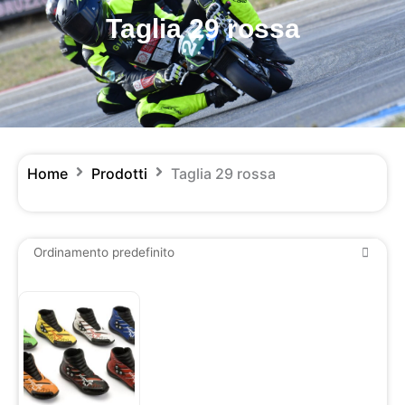
Taglia 29 rossa
Home
Prodotti
Taglia 29 rossa
Questo
prodotto
ha
più
varianti.
Le