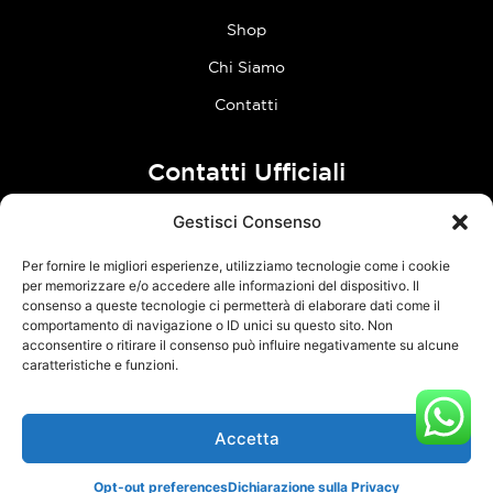
Shop
Chi Siamo
Contatti
Contatti Ufficiali
Gestisci Consenso
tel:
0773 636023
Per fornire le migliori esperienze, utilizziamo tecnologie come i cookie
Follow Us
per memorizzare e/o accedere alle informazioni del dispositivo. Il
consenso a queste tecnologie ci permetterà di elaborare dati come il
comportamento di navigazione o ID unici su questo sito. Non
F
I
acconsentire o ritirare il consenso può influire negativamente su alcune
a
n
caratteristiche e funzioni.
c
s
e
t
Accetta
TCM Racing s.r.l.s. – Via Acque Alte, snc – 04100 Latina – P.Iva
b
a
03126380595 –
Privacy Policy
–
Cookie Policy
o
g
Opt-out preferences
Dichiarazione sulla Privacy