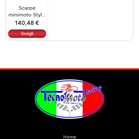
opzioni
Scarpe
possono
minimoto Styl...
essere
140,48
€
scelte
nella
Scegli
pagina
del
prodotto
Home