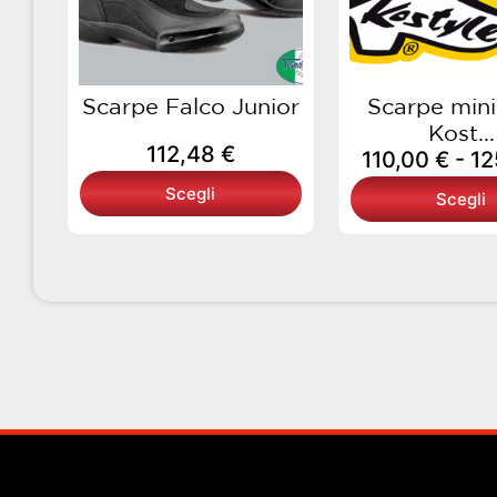
opzioni
opzi
possono
pos
essere
esse
scelte
scel
Scarpe Falco Junior
Scarpe min
nella
nell
Kost...
112,48
€
pagina
pagi
110,00
€
-
12
del
del
Scegli
Scegli
prodotto
prod