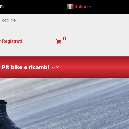
Italian
ti
▼
 ordine
0
Registrati
Pit bike e ricambi