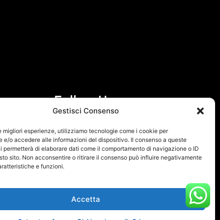
Follow Us
Gestisci Consenso
F
I
le migliori esperienze, utilizziamo tecnologie come i cookie per
a
n
e/o accedere alle informazioni del dispositivo. Il consenso a queste
i permetterà di elaborare dati come il comportamento di navigazione o ID
c
s
sto sito. Non acconsentire o ritirare il consenso può influire negativamente
e
t
ratteristiche e funzioni.
b
a
o
g
Accetta
o
r
k
a
 Policy