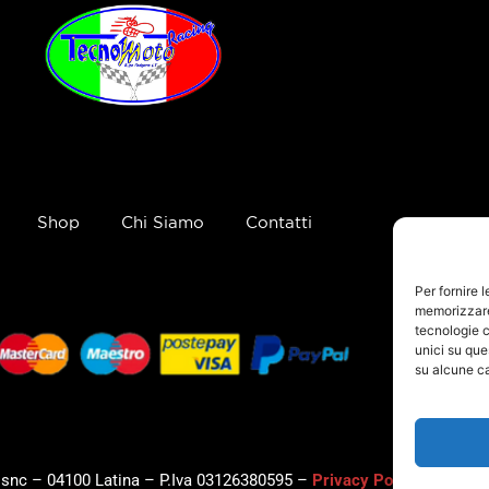
Shop
Chi Siamo
Contatti
Per fornire 
memorizzare 
tecnologie c
unici su que
su alcune ca
, snc – 04100 Latina – P.Iva 03126380595 –
Privacy Policy
–
Cookie