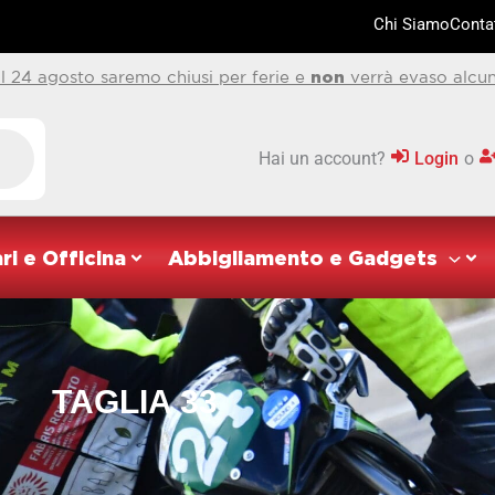
Chi Siamo
Contat
al 24 agosto saremo chiusi per ferie e
non
verrà evaso alcun
Hai un account?
Login
o
ri e Officina
Abbigliamento e Gadgets
TAGLIA 33