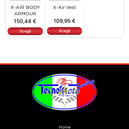
opzioni
opzioni
X-AIR BODY
X-Air Vest
possono
possono
ARMOUR
essere
essere
109,95
€
150,44
€
scelte
scelte
nella
nella
Scegli
Scegli
pagina
pagina
del
del
prodotto
prodotto
Home