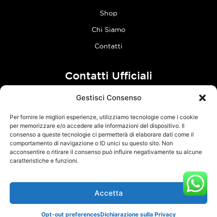
Shop
Chi Siamo
Contatti
Contatti Ufficiali
Gestisci Consenso
tel:
0773 636023
Per fornire le migliori esperienze, utilizziamo tecnologie come i cookie
Follow Us
per memorizzare e/o accedere alle informazioni del dispositivo. Il
consenso a queste tecnologie ci permetterà di elaborare dati come il
comportamento di navigazione o ID unici su questo sito. Non
F
I
acconsentire o ritirare il consenso può influire negativamente su alcune
a
n
caratteristiche e funzioni.
c
s
e
t
Accetta
TCM Racing s.r.l.s. – Via Acque Alte, snc – 04100 Latina – P.Iva
b
a
03126380595 –
Privacy Policy
–
Cookie Policy
o
g
Opt-out preferences
Dichiarazione sulla Privacy