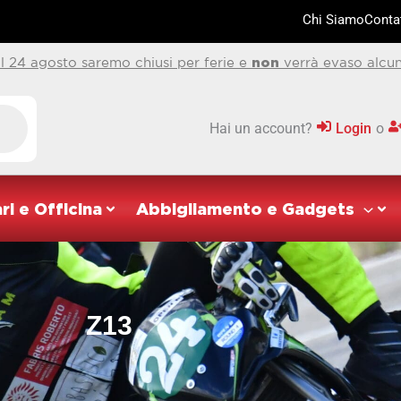
Chi Siamo
Contat
al 24 agosto saremo chiusi per ferie e
non
verrà evaso alcun
Hai un account?
Login
o
ri e Officina
Abbigliamento e Gadgets
Z13