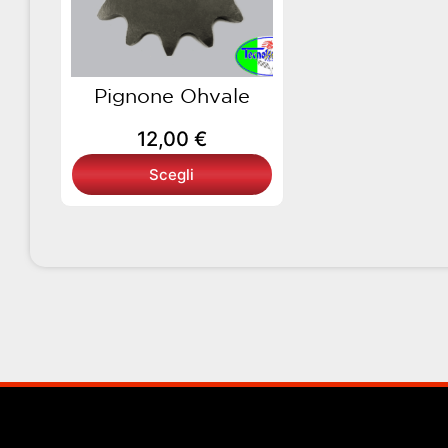
opzioni
possono
essere
scelte
Pignone Ohvale
nella
12,00
€
pagina
del
Scegli
prodotto