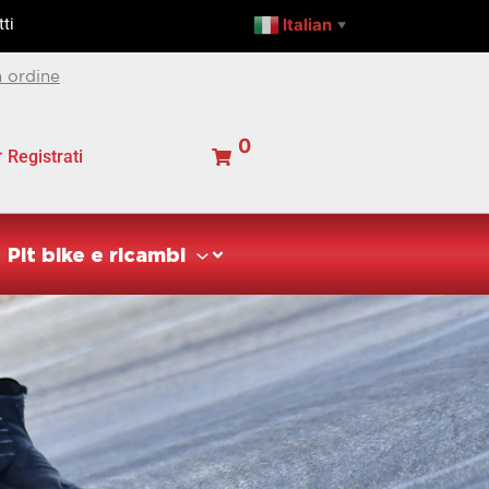
Italian
ti
▼
 ordine
0
Registrati
Pit bike e ricambi