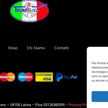
Shop
Chi Siamo
Contatti
Per fornire 
memorizzare 
tecnologie c
unici su que
su alcune ca
, snc – 04100 Latina – P.Iva 03126380595 –
Privacy Policy
–
Cookie